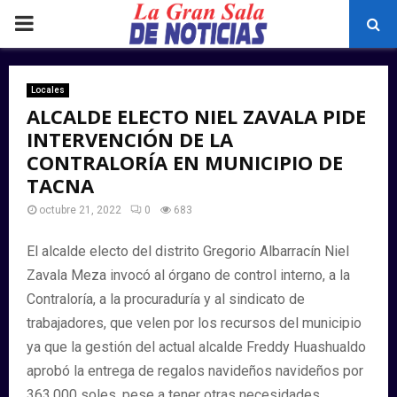
PRIMARY
MENU
Locales
ALCALDE ELECTO NIEL ZAVALA PIDE
INTERVENCIÓN DE LA
CONTRALORÍA EN MUNICIPIO DE
TACNA
octubre 21, 2022
0
683
El alcalde electo del distrito Gregorio Albarracín Niel
Zavala Meza invocó al órgano de control interno, a la
Contraloría, a la procuraduría y al sindicato de
trabajadores, que velen por los recursos del municipio
ya que la gestión del actual alcalde Freddy Huashualdo
aprobó la entrega de regalos navideños navideños por
363,000 soles, pese a tener otras necesidades.