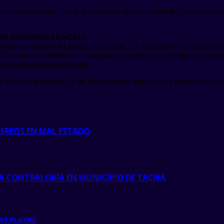
tivos priorizados, por lo que afectó la determinación del bono que corr
ON INCONSISTENCIAS
SPPA) del MIDAGRI de una muestra de 227 agricultores del primer listad
2 casos los documentos que sustentan la tenencia de superficie agrícola
gistro del productor agrario.
ciones pertinentes, a fin de superar las situaciones y riesgos identifi
AÉREOS EN MAL ESTADO
 LA CONTRALORÍA EN MUNICIPIO DE TACNA
AS PLAYAS