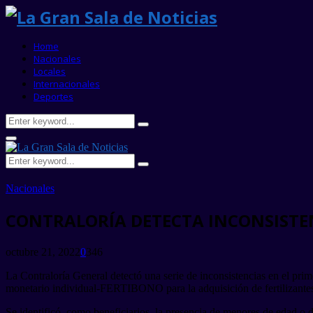
Home
Nacionales
Locales
Internacionales
Deportes
Search
Search
for:
Primary
Menu
Search
Search
for:
Nacionales
CONTRALORÍA DETECTA INCONSISTEN
octubre 21, 2022
0
346
La Contraloría General detectó una serie de inconsistencias en el pri
monetario individual-FERTIBONO para la adquisición de fertilizante
Se identificó, como beneficiarios, la presencia de menores de edad o d