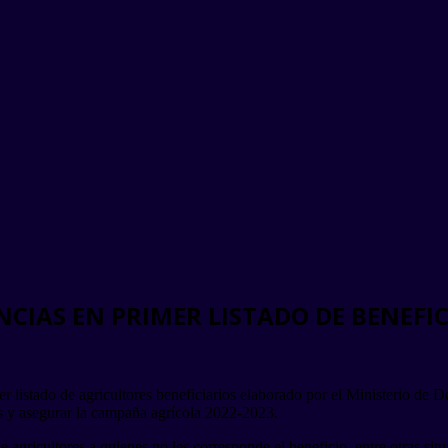
CIAS EN PRIMER LISTADO DE BENEFIC
mer listado de agricultores beneficiarios elaborado por el Ministerio d
s y asegurar la campaña agrícola 2022-2023.
e agricultores a quienes no les corresponde el beneficio, entre otras si