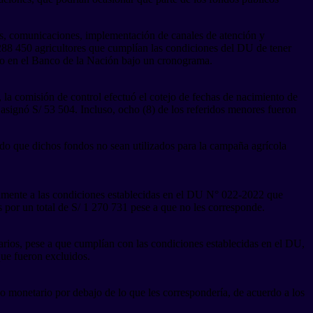
os, comunicaciones, implementación de canales de atención y
n 288 450 agricultores que cumplían las condiciones del DU de tener
ago en el Banco de la Nación bajo un cronograma.
a comisión de control efectuó el cotejo de fechas de nacimiento de
asignó S/ 53 504. Incluso, ocho (8) de los referidos menores fueron
ndo que dichos fondos no sean utilizados para la campaña agrícola
riamente a las condiciones establecidas en el DU N° 022-2022 que
es por un total de S/ 1 270 731 pese a que no les corresponde.
iarios, pese a que cumplían con las condiciones establecidas en el DU,
que fueron excluidos.
yo monetario por debajo de lo que les correspondería, de acuerdo a los