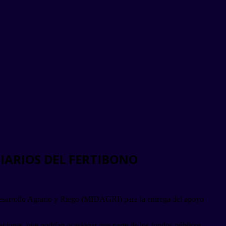
IARIOS DEL FERTIBONO
e Desarrollo Agrario y Riego (MIDAGRI) para la entrega del apoyo
tuaciones, que podrían ocasionar que parte de los fondos públicos