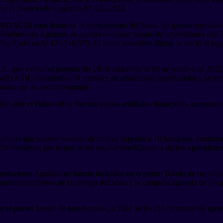
 por el Decreto de Urgencia N° 022-2022.
 MIDAGRI para financiar el otorgamiento del bono, los gastos operativ
e Productores Agrarios, se aprobó el primer listado de beneficiarios co
fue fijado en S/ 421 516 579. El 30 de setiembre último se inició el p
que evaluó el periodo del 28 de setiembre al 05 de octubre de 2022, l
el MIDAGRI consideró a 51 menores de edad como beneficiarios y se les 
iento que no les corresponde.
bro ante el Banco de la Nación u otras entidades financieras, ocasiona
ultores que poseen terrenos de cultivo superior a 10 hectáreas, contra
10 hectáreas, por lo que se les estaría beneficiando a dichos agricultor
Productores Agrarios no fueron incluidos en el primer listado de benefic
afectar el objetivo de la entrega del bono y la campaña agrícola de los 
 el primer listado de beneficiarios, a 1661 se les fijó un monto de apo