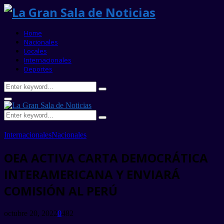
Home
Nacionales
Locales
Internacionales
Deportes
Search
Search
for:
Primary
Menu
Search
Search
for:
Internacionales
Nacionales
OEA ACTIVA CARTA DEMOCRÁTICA
INTERAMERICANA Y ENVIARÁ
COMISIÓN AL PERÚ
octubre 20, 2022
0
482