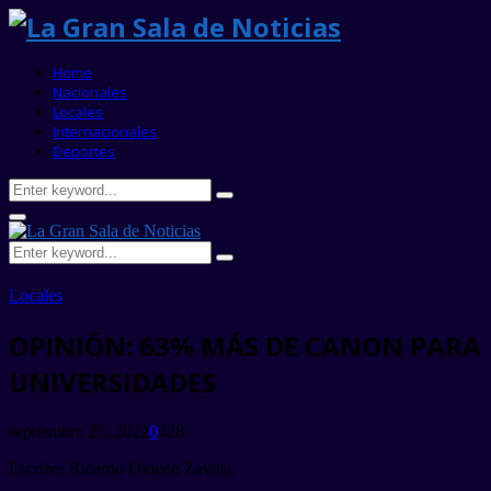
Home
Nacionales
Locales
Internacionales
Deportes
Search
Search
for:
Primary
Menu
Search
Search
for:
Locales
OPINIÓN: 63% MÁS DE CANON PARA
UNIVERSIDADES
septiembre 29, 2022
0
428
Escribe: Ricardo Oviedo Zavala.