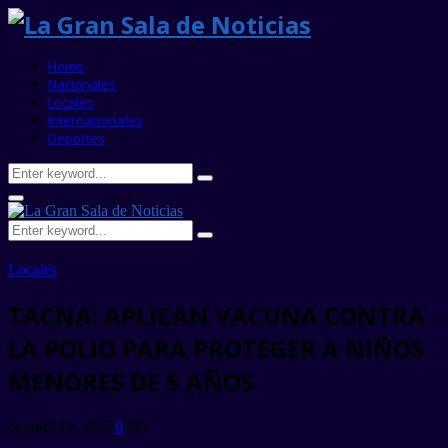
Home
Nacionales
Locales
Internacionales
Deportes
Search
Search
for:
Primary
Menu
Search
Search
for:
Locales
TACNA: APLICAN VACUNA CONTRA
LA POLIO PARA PROTEGER A NIÑOS
MENORES DE 5 AÑOS
octubre 19, 2022
0
393