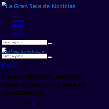
Home
Nacionales
Locales
Internacionales
Deportes
Search
Search
for:
Primary
Menu
Search
Search
for:
Locales
TACNA: HOSPITAL HIPÓLITO
UNANUE INAUGURA SALA DE
HEMODIÁLISIS
septiembre 29, 2022
0
485