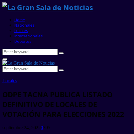
Home
Nacionales
Locales
Internacionales
Deportes
Search
Search
for:
Primary
Menu
Search
Search
for:
Locales
ODPE TACNA PUBLICA LISTADO
DEFINITIVO DE LOCALES DE
VOTACIÓN PARA ELECCIONES 2022
septiembre 24, 2022
0
395