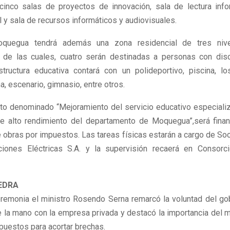
 cinco salas de proyectos de innovación, sala de lectura info
l y sala de recursos informáticos y audiovisuales.
uegua tendrá además una zona residencial de tres niv
, de las cuales, cuatro serán destinadas a personas con dis
structura educativa contará con un polideportivo, piscina, lo
ha, escenario, gimnasio, entre otros.
to denominado “Mejoramiento del servicio educativo especializ
e alto rendimiento del departamento de Moquegua”,será finan
 obras por impuestos. Las tareas físicas estarán a cargo de Soc
iones Eléctricas S.A. y la supervisión recaerá en Consorc
EDRA
eremonia el ministro Rosendo Serna remarcó la voluntad del gob
de la mano con la empresa privada y destacó la importancia del
puestos para acortar brechas.