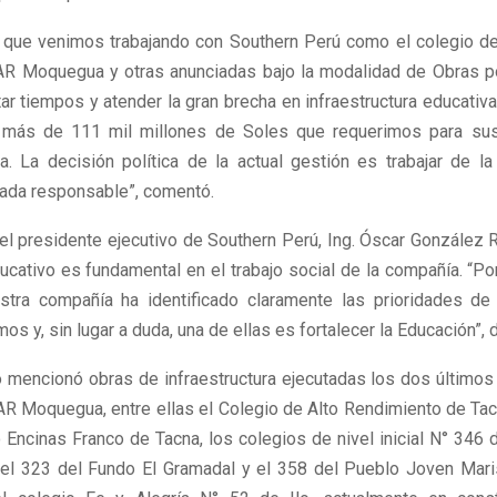
 que venimos trabajando con Southern Perú como el colegio de
AR Moquegua y otras anunciadas bajo la modalidad de Obras 
ar tiempos y atender la gran brecha en infraestructura educativ
 más de 111 mil millones de Soles que requerimos para sust
ura. La decisión política de la actual gestión es trabajar de l
ada responsable”, comentó.
 el presidente ejecutivo de Southern Perú, Ing. Óscar González 
ducativo es fundamental en el trabajo social de la compañía. “P
tra compañía ha identificado claramente las prioridades de
s y, sin lugar a duda, una de ellas es fortalecer la Educación”, d
io mencionó obras de infraestructura ejecutadas los dos últimos
R Moquegua, entre ellas el Colegio de Alto Rendimiento de Tacn
Encinas Franco de Tacna, los colegios de nivel inicial N° 346 d
 el 323 del Fundo El Gramadal y el 358 del Pueblo Joven Mari