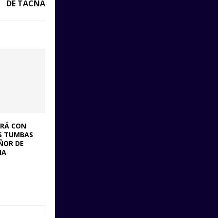
DE TACNA
RÁ CON
AS TUMBAS
EÑOR DE
MA