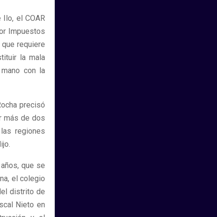
 Ilo, el COAR
por Impuestos
a que requiere
ituir la mala
a mano con la
Rocha precisó
or más de dos
 las regiones
ijo.
 años, que se
a, el colegio
el distrito de
scal Nieto en