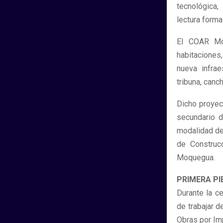
tecnológica,
lectura forma
El COAR Moq
habitaciones
nueva infrae
tribuna, canc
Dicho proyec
secundario d
modalidad de
de Construcc
Moquegua.
PRIMERA PI
Durante la c
de trabajar 
Obras por Im