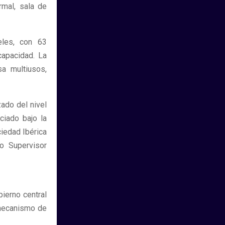
rmal, sala de
eles, con 63
capacidad. La
sa multiusos,
ado del nivel
ciado bajo la
iedad Ibérica
io Supervisor
ierno central
 mecanismo de