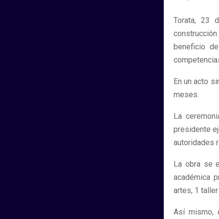
Torata, 23 
construcción
beneficio d
competencia
En un acto si
meses.
La ceremoni
presidente e
autoridades r
La obra se e
académica pr
artes, 1 talle
Así mismo, 