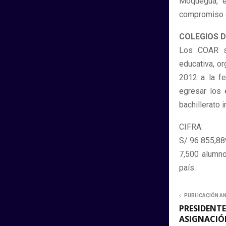
Moquegua, e
compromiso d
COLEGIOS D
Los COAR so
educativa, or
2012 a la fe
egresar los 
bachillerato i
CIFRA:
S/ 96 855,889
7,500 alumno
país.
PUBLICACIÓN A
PRESIDENT
ASIGNACIÓ