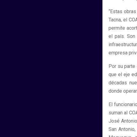
“Estas obras
Tacna, el CO
permite acort
el país. Son
infraestruct
empresa priv
Por su parte
que el eje e
décadas nues
donde operamo
El funcionar
suman al COA
José Antonio 
San Antonio,