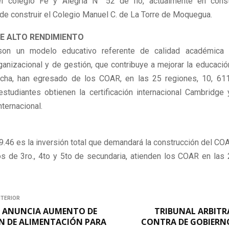
l colegio Fe y Alegría N° 52 de Ilo, actualmente en const
e construir el Colegio Manuel C. de La Torre de Moquegua.
E ALTO RENDIMIENTO
n un modelo educativo referente de calidad académica 
ganizacional y de gestión, que contribuye a mejorar la educació
cha, han egresado de los COAR, en las 25 regiones, 10, 61
estudiantes obtienen la certificación internacional Cambridge
nternacional.
.46 es la inversión total que demandará la construcción del CO
s de 3ro., 4to y 5to de secundaria, atienden los COAR en las
NTERIOR
E ANUNCIA AUMENTO DE
TRIBUNAL ARBITR
N DE ALIMENTACIÓN PARA
CONTRA DE GOBIERN