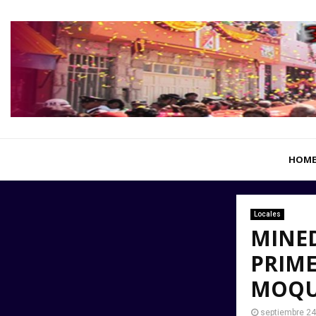
HOM
Locales
MINE
PRIME
MOQU
septiembre 24