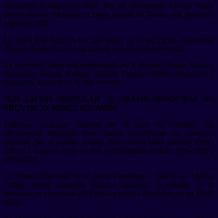
metalurgia e ingeniería civil. Por el movimiento Fuerza Tacna
postula Kenny Menéndez Copaja natural de Tarata y de profesión
ingeniero civil.
La única lista liderada por una mujer es la del Frente Esperanza,
Ángela Quispe Cruz es agricultora y técnico en enfermería.
La provincia Tarata está conformada por 8 distritos: Tarata, Sitajara,
Tarucachi, Ticaco, Estique, Estique Pampa, Héroes Albarracín y
Susapaya. Tarata tiene 7, 459 electores.
SEIS LISTAS POSTULAN AL SILLÓN MUNICIPAL DE
PROVINCIA JORGE BASADRE
Edilberto Parihuana Mamani de 36 años es candidato del
Movimiento Regional Viva Tacna, actualmente es consejero
regional. Por el partido Avanza País postula Julio Dávalos Flores
quien ya ocupó el cargo en dos oportunidades durante 1996-1998 y
1999-2002.
El Frente Esperanza tiene como candidato a José Luis Málaga
Cutipé, actual consejero regional, también fue alcalde de la
provincia en el periodo 2011-2014 y alcalde distrital de Ite en 1999-
2002.