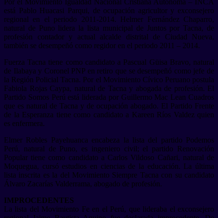
Por el Movimiento Igualdad Nacional Cristiana Autónoma – INCA
está Pablo Huacasi Parqui, de ocupación agricultor y exconsejero
regional en el periodo 2011-2014. Helmer Fernández Chaparro,
natural de Puno lidera la lista municipal de Juntos por Tacna, de
profesión contador y actual alcalde distrital de Ciudad Nueva,
también se desempeñó como regidor en el periodo 2011 – 2014.
Fuerza Tacna tiene como candidato a Pascual Güisa Bravo, natural
de Ilabaya y Coronel PNP en retiro que se desempeñó como jefe de
la Región Policial Tacna. Por el Movimiento Cívico Peruano postula
Fabiola Rojas Caypa, natural de Tacna y abogada de profesión. El
Partido Somos Perú está liderada por Guillermo Mac Lean Cuadros
que es natural de Tacna y de ocupación abogado. El Partido Frente
de la Esperanza tiene como candidato a Kareen Ríos Valdez quien
es enfermera.
Elmer Robles Payehuanca encabeza la lista del partido Podemos
Perú, natural de Puno, es ingeniero civil; el partido Renovación
Popular tiene como candidato a Carlos Vildoso Cañari, natural de
Moquegua, cursó estudios en ciencias de la educación. La última
lista inscrita es la del Movimiento Siempre Tacna con su candidato
Álvaro Zacarías Valderrama, abogado de profesión.
IMPROCEDENTES
La lista del Movimiento Fe en el Perú, que lideraba el exconsejero
regional Jaime Bautista Aquino fue declarada improcedente. De