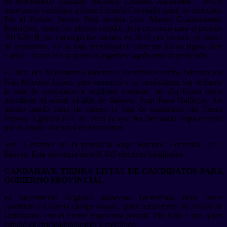
El Movimiento Igualdad Nacional Cristiana Autónoma – INCA
tiene como candidato a Jorge Limachi Coronado quien es agricultor.
Por el Partido Somos Perú postula Luis Alberto Ccallomamani
Rodríguez, quien fue elegido regidor de la provincia para el periodo
2015-2018, sin embargo fue vacado en 2018 por incurrir en causal
de nepotismo. En la lista municipal de Siempre Tacna figura Juan
Carlos Linares Perea quien es ingeniero agrónomo de profesión.
La lista del Movimiento Banderas Tacneñistas estaba liderada por
Iván Maquera López, pero renunció a su candidatura, sin embargo
la lista de candidatos a regidores continúa, en ella figura como
postulante el actual alcalde de Ilabaya, Juan Paria Gallegos. Así
mismo quedó fuera de carrera la lista de candidatos del Frente
Popular Agrícola FÍA del Perú ya que fue declarada improcedente
por el Jurado Nacional de Elecciones.
Son 3 distritos en la provincia Jorge Basadre: Locumba, Ite e
Ilabaya. Esta provincia tiene 9, 640 electores habilitados.
CANDARAVE TIENE 6 LISTAS DE CANDIDATOS PARA
GOBIERNO PROVINCIAL
El Movimiento Regional Banderas Tacneñistas tiene como
candidato a Leoncio Quispe Roque, quien actualmente es alcalde de
Quilahuani. Por el Frente Esperanza postula Tito Nina Curo quien
estudió electricidad industrial y mecánica.