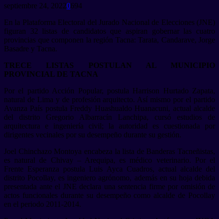
septiembre 24, 2022
0
694
En la Plataforma Electoral del Jurado Nacional de Elecciones (JNE)
figuran 32 listas de candidatos que aspiran gobernar las cuatro
provincias que componen la región Tacna: Tarata, Candarave, Jorge
Basadre y Tacna.
TRECE LISTAS POSTULAN AL MUNICIPIO
PROVINCIAL DE TACNA
Por el partido Acción Popular, postula Harrison Hurtado Zapata,
natural de Lima y de profesión arquitecto. Así mismo por el partido
Avanza País postula Freddy Huashualdo Huanacuni, actual alcalde
del distrito Gregorio Albarracín Lanchipa, cursó estudios de
arquitectura e ingeniería civil; la autoridad es cuestionada por
dirigentes vecinales por su desempeño durante su gestión.
Joel Chinchazo Montoya encabeza la lista de Banderas Tacneñistas,
es natural de Chivay – Arequipa, es médico veterinario. Por el
Frente Esperanza postula Luis Ayca Cuadros, actual alcalde del
distrito Pocollay, es ingeniero agrónomo, además en su hoja debida
presentada ante el JNE declara una sentencia firme por omisión de
actos funcionales durante su desempeño como alcalde de Pocollay
en el periodo 2011-2014.