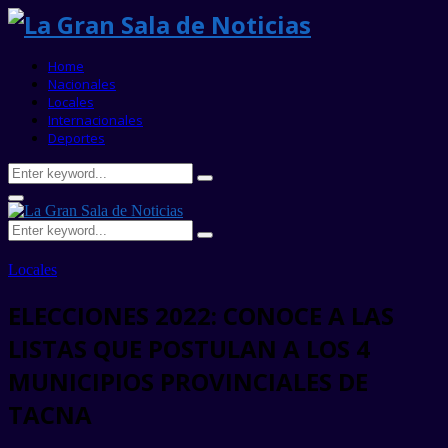
Home
Nacionales
Locales
Internacionales
Deportes
Search
Search
for:
Primary
Menu
Search
Search
for:
Locales
ELECCIONES 2022: CONOCE A LAS
LISTAS QUE POSTULAN A LOS 4
MUNICIPIOS PROVINCIALES DE
TACNA