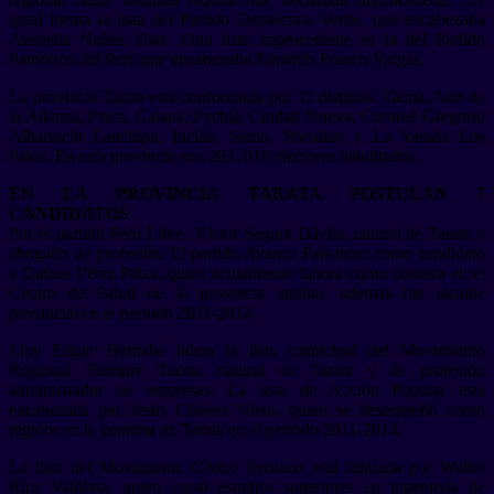
igual forma la lista del Partido Demócrata Verde, que encabezaba
Anshella Nuñez Diaz. Otra lista improcedente es la del Partido
Patriótico del Perú que encabezaba Eduardo Franco Vargas.
La provincia Tacna está conformada por 11 distritos: Tacna, Alto de
la Alianza, Palca, Calana, Pachía, Ciudad Nueva, Coronel Gregorio
Albarracín Lanchipa, Inclán, Sama, Pocollay y La Yarada Los
Palos. En esta provincia son 263, 616 electores habilitados.
EN LA PROVINCIA TARATA POSTULAN 7
CANDIDATOS
Por el partido Perú Libre, Víctor Segura Dávila, natural de Tarata y
abogado de profesión. El partido Avanza País tiene como candidato
a Dafnes Pérez Palza, quien actualmente labora como obstetra en el
Centro de Salud de la provincia andina, además fue alcalde
provincial en el periodo 2011-2014.
Eloy Edgar Bernabé lidera la lista municipal del Movimiento
Regional Siempre Tacna, natural de Tarata y de profesión
administrador de empresas. La lista de Acción Popular está
encabezada por Jesús Chávez Nieto, quien se desempeñó como
regidor en la comuna de Tarata en el periodo 2011-2014.
La lista del Movimiento Cívico Peruano está liderada por Walter
Ríos Valdivia, quien cursó estudios superiores en ingeniería de