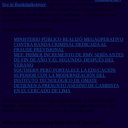
live in Bookmarksgrove
right at the coast of the Semantics, a large
language ocean. A small river named Duden flows by their place
and supplies it with the necessary regelialia. It is a paradisematic
country, in which roasted parts of sentences.
You Might Be Interested In
MINISTERIO PÚBLICO REALIZÓ MEGAOPERATIVO
CONTRA BANDA CRIMINAL DEDICADA AL
FRAUDE PREVISIONAL
MEF: PRIMER INCREMENTO DE RMV SERÍA ANTES
DE FIN DE AÑO Y EL SEGUNDO, DESPUÉS DEL
VERANO
SOUTHERN PERÚ FORTALECE LA EDUCACIÓN
SUPERIOR CON LA MODERNIZACIÓN DEL
INSTITUTO TECNOLÓGICO DE OMATE
DETIENEN A PRESUNTO ASESINO DE CAMBISTA
EN EL CERCADO DE LIMA
Phasellus malesuada felis eget diam pretium, ut hendrerit tortor
dapibus. Pellentesque mattis ex eget malesuada consequat. Sed
blandit tincidunt lectus, at viverra dui rhoncus quis.
When she reached the first hills of the Italic