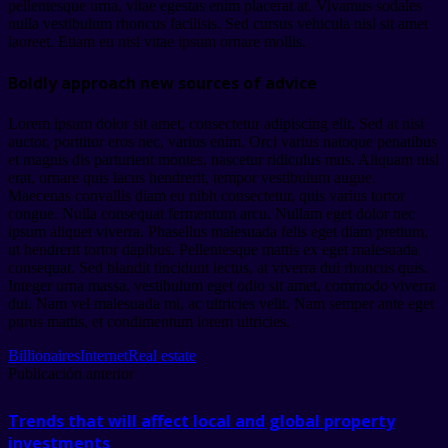
pellentesque urna, vitae egestas enim placerat at. Vivamus sodales
nulla vestibulum rhoncus facilisis. Sed cursus vehicula nisl sit amet
laoreet. Etiam eu nisl vitae ipsum ornare mollis.
Boldly approach new sources of advice
Lorem ipsum dolor sit amet, consectetur adipiscing elit. Sed at nisi
auctor, porttitor eros nec, varius enim. Orci varius natoque penatibus
et magnis dis parturient montes, nascetur ridiculus mus. Aliquam nisl
erat, ornare quis lacus hendrerit, tempor vestibulum augue.
Maecenas convallis diam eu nibh consectetur, quis varius tortor
congue. Nulla consequat fermentum arcu. Nullam eget dolor nec
ipsum aliquet viverra. Phasellus malesuada felis eget diam pretium,
ut hendrerit tortor dapibus. Pellentesque mattis ex eget malesuada
consequat. Sed blandit tincidunt lectus, at viverra dui rhoncus quis.
Integer urna massa, vestibulum eget odio sit amet, commodo viverra
dui. Nam vel malesuada mi, ac ultricies velit. Nam semper ante eget
purus mattis, et condimentum lorem ultricies.
Billionaires
Internet
Real estate
Publicación anterior
Trends that will affect local and global property
investments