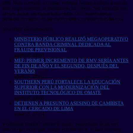
felis. Nunc convallis accumsan volutpat. Nullam tristique ipsum sit
amet turpis interdum, in maximus lectus viverra. Sed imperdiet sem
at nunc luctus, sed cursus nulla mollis. Orci varius natoque
penatibus et magnis dis parturient montes, nascetur ridiculus mus.
You Might Be Interested In
MINISTERIO PÚBLICO REALIZÓ MEGAOPERATIVO
CONTRA BANDA CRIMINAL DEDICADA AL
FRAUDE PREVISIONAL
agosto 8, 2026
1
MEF: PRIMER INCREMENTO DE RMV SERÍA ANTES
DE FIN DE AÑO Y EL SEGUNDO, DESPUÉS DEL
VERANO
agosto 8, 2026
2
SOUTHERN PERÚ FORTALECE LA EDUCACIÓN
SUPERIOR CON LA MODERNIZACIÓN DEL
INSTITUTO TECNOLÓGICO DE OMATE
agosto 8, 2026
3
DETIENEN A PRESUNTO ASESINO DE CAMBISTA
EN EL CERCADO DE LIMA
agosto 8, 2026
4
Vestibulum hendrerit hendrerit magna. Suspendisse lectus erat,
ultrices eget lectus quis, blandit efficitur tortor. Nullam interdum