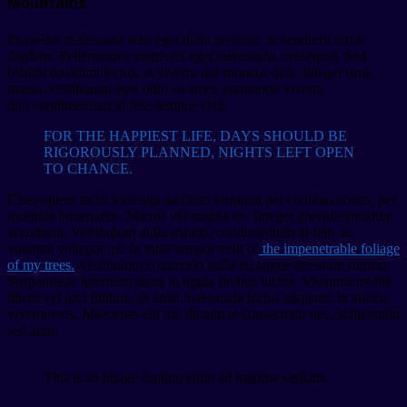
Mountains.
Phasellus malesuada felis eget diam pretium, ut hendrerit tortor
dapibus. Pellentesque mattis ex eget malesuada consequat. Sed
blandit tincidunt lectus, at viverra dui rhoncus quis. Integer urna
massa, vestibulum eget odio sit amet, commodo viverra
dui, condimentum id felis tempor velit.
FOR THE HAPPIEST LIFE, DAYS SHOULD BE
RIGOROUSLY PLANNED, NIGHTS LEFT OPEN
TO CHANCE.
Class aptent taciti sociosqu ad litora torquent per conubia nostra, per
inceptos himenaeos. Mauris vel magna ex. Integer gravida tincidunt
accumsan. Vestibulum nulla mauris, condimentum id felis ac,
volutpat volutpat mi. In vitae tempor velit of
the impenetrable foliage
of my trees.
Vestibulum commodo nulla eu augue tincidunt rutrum.
Suspendisse interdum lacus in ligula finibus luctus. Vivamus mollis
libero vel orci finibus, sit amet malesuada lectus aliquam. In auctor
viverra eros. Maecenas elit mi, dictum et consectetur nec, sollicitudin
sed arcu.
This is an image caption enim ad minima veniam.