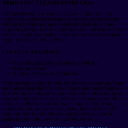
DEMO POST TITLE IN UPPER CASE
Sed imperdiet sem at nunc luctus, sed cursus nulla mollis. Orci
varius natoque penatibus et magnis dis parturient montes, nascetur
ridiculus musnteger urna massa, vestibulum eget odio sit amet,
commodo viverra dui. Nam vel malesuada mi, ac ultricies velit. Nam
semper ante eget purus mattis, et condimentum lorem ultriciesjusto
feugiat pharetra sit amet ac libero.
The List for doing things
Start International News & Magazine Websites
Installing Themes
Purchase PenNews on Themeforest
Curabitur tempor tempor pharetra.Sed imperdiet sem at nunc luctus,
sed cursus nulla mollis. Orci varius natoque penatibus et magnis dis
parturient montes, nascetur ridiculus mus. Etiam sollicitudin, purus
id porta tincidunt, purus enim laoreet orci, a rhoncus ex mi in libero.
Donec et sagittis est. Curabitur tempor tempor pharetra. Etiam
aliquam tincidunt molestie. Fusce euismod luctus nisl in fringilla.
Nunc pulvinar tortor sollicitudin tempus laoreet purus id porta
tincidunt, purus enim laoreet orci, a rhoncus ex mi.