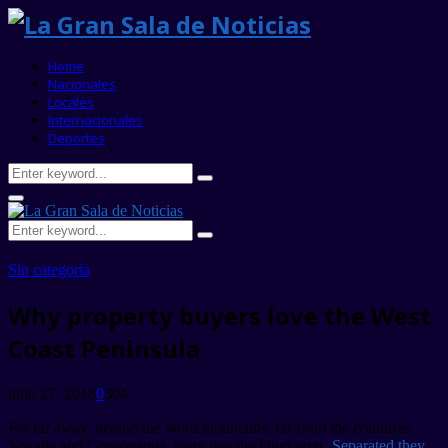
Home
Nacionales
Locales
Internacionales
Deportes
Search
Search
for:
Primary
Menu
Search
Search
for:
Sin categoria
Why property buyers love the West
Coast Peninsula
julio 27, 2018
0
304
Far far away, behind the word mountains, far from the countries
Vokalia and Consonantia, there live the blind texts.
Separated they