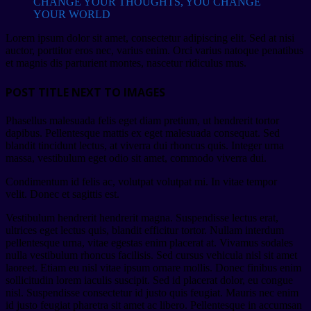
CHANGE YOUR THOUGHTS, YOU CHANGE
YOUR WORLD
Lorem ipsum dolor sit amet, consectetur adipiscing elit. Sed at nisi
auctor, porttitor eros nec, varius enim. Orci varius natoque penatibus
et magnis dis parturient montes, nascetur ridiculus mus.
POST TITLE NEXT TO IMAGES
Phasellus malesuada felis eget diam pretium, ut hendrerit tortor
dapibus. Pellentesque mattis ex eget malesuada consequat. Sed
blandit tincidunt lectus, at viverra dui rhoncus quis. Integer urna
massa, vestibulum eget odio sit amet, commodo viverra dui.
Condimentum id felis ac, volutpat volutpat mi. In vitae tempor
velit. Donec et sagittis est.
Vestibulum hendrerit hendrerit magna. Suspendisse lectus erat,
ultrices eget lectus quis, blandit efficitur tortor. Nullam interdum
pellentesque urna, vitae egestas enim placerat at. Vivamus sodales
nulla vestibulum rhoncus facilisis. Sed cursus vehicula nisl sit amet
laoreet. Etiam eu nisl vitae ipsum ornare mollis. Donec finibus enim
sollicitudin lorem iaculis suscipit. Sed id placerat dolor, eu congue
nisl. Suspendisse consectetur id justo quis feugiat. Mauris nec enim
id justo feugiat pharetra sit amet ac libero. Pellentesque in accumsan