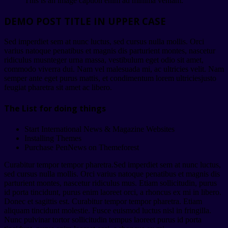
This is an image caption enim ad minima veniam.
DEMO POST TITLE IN UPPER CASE
Sed imperdiet sem at nunc luctus, sed cursus nulla mollis. Orci
varius natoque penatibus et magnis dis parturient montes, nascetur
ridiculus musnteger urna massa, vestibulum eget odio sit amet,
commodo viverra dui. Nam vel malesuada mi, ac ultricies velit. Nam
semper ante eget purus mattis, et condimentum lorem ultriciesjusto
feugiat pharetra sit amet ac libero.
The List for doing things
Start International News & Magazine Websites
Installing Themes
Purchase PenNews on Themeforest
Curabitur tempor tempor pharetra.Sed imperdiet sem at nunc luctus,
sed cursus nulla mollis. Orci varius natoque penatibus et magnis dis
parturient montes, nascetur ridiculus mus. Etiam sollicitudin, purus
id porta tincidunt, purus enim laoreet orci, a rhoncus ex mi in libero.
Donec et sagittis est. Curabitur tempor tempor pharetra. Etiam
aliquam tincidunt molestie. Fusce euismod luctus nisl in fringilla.
Nunc pulvinar tortor sollicitudin tempus laoreet purus id porta