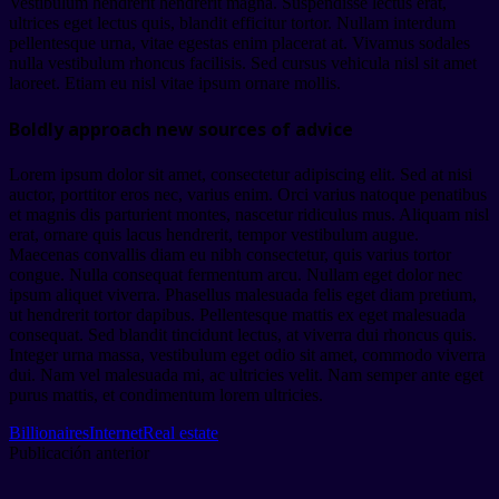
Vestibulum hendrerit hendrerit magna. Suspendisse lectus erat,
ultrices eget lectus quis, blandit efficitur tortor. Nullam interdum
pellentesque urna, vitae egestas enim placerat at. Vivamus sodales
nulla vestibulum rhoncus facilisis. Sed cursus vehicula nisl sit amet
laoreet. Etiam eu nisl vitae ipsum ornare mollis.
Boldly approach new sources of advice
Lorem ipsum dolor sit amet, consectetur adipiscing elit. Sed at nisi
auctor, porttitor eros nec, varius enim. Orci varius natoque penatibus
et magnis dis parturient montes, nascetur ridiculus mus. Aliquam nisl
erat, ornare quis lacus hendrerit, tempor vestibulum augue.
Maecenas convallis diam eu nibh consectetur, quis varius tortor
congue. Nulla consequat fermentum arcu. Nullam eget dolor nec
ipsum aliquet viverra. Phasellus malesuada felis eget diam pretium,
ut hendrerit tortor dapibus. Pellentesque mattis ex eget malesuada
consequat. Sed blandit tincidunt lectus, at viverra dui rhoncus quis.
Integer urna massa, vestibulum eget odio sit amet, commodo viverra
dui. Nam vel malesuada mi, ac ultricies velit. Nam semper ante eget
purus mattis, et condimentum lorem ultricies.
Billionaires
Internet
Real estate
Publicación anterior