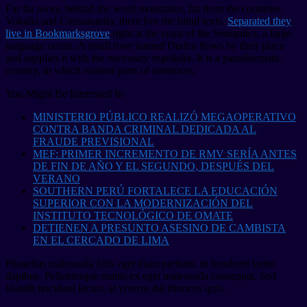
Far far away, behind the word mountains, far from the countries
Vokalia and Consonantia, there live the blind texts.
Separated they
live in Bookmarksgrove
right at the coast of the Semantics, a large
language ocean. A small river named Duden flows by their place
and supplies it with the necessary regelialia. It is a paradisematic
country, in which roasted parts of sentences.
You Might Be Interested In
MINISTERIO PÚBLICO REALIZÓ MEGAOPERATIVO
CONTRA BANDA CRIMINAL DEDICADA AL
FRAUDE PREVISIONAL
MEF: PRIMER INCREMENTO DE RMV SERÍA ANTES
DE FIN DE AÑO Y EL SEGUNDO, DESPUÉS DEL
VERANO
SOUTHERN PERÚ FORTALECE LA EDUCACIÓN
SUPERIOR CON LA MODERNIZACIÓN DEL
INSTITUTO TECNOLÓGICO DE OMATE
DETIENEN A PRESUNTO ASESINO DE CAMBISTA
EN EL CERCADO DE LIMA
Phasellus malesuada felis eget diam pretium, ut hendrerit tortor
dapibus. Pellentesque mattis ex eget malesuada consequat. Sed
blandit tincidunt lectus, at viverra dui rhoncus quis.