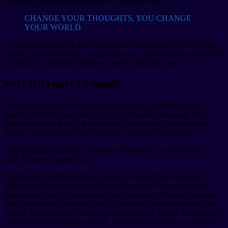
tincidunt, purus enim laoreet orci, a rhoncus ex mi.
CHANGE YOUR THOUGHTS, YOU CHANGE
YOUR WORLD
Lorem ipsum dolor sit amet, consectetur adipiscing elit. Sed at nisi
auctor, porttitor eros nec, varius enim. Orci varius natoque penatibus
et magnis dis parturient montes, nascetur ridiculus mus.
POST TITLE NEXT TO IMAGES
Phasellus malesuada felis eget diam pretium, ut hendrerit tortor
dapibus. Pellentesque mattis ex eget malesuada consequat. Sed
blandit tincidunt lectus, at viverra dui rhoncus quis. Integer urna
massa, vestibulum eget odio sit amet, commodo viverra dui.
Condimentum id felis ac, volutpat volutpat mi. In vitae tempor
velit. Donec et sagittis est.
Vestibulum hendrerit hendrerit magna. Suspendisse lectus erat,
ultrices eget lectus quis, blandit efficitur tortor. Nullam interdum
pellentesque urna, vitae egestas enim placerat at. Vivamus sodales
nulla vestibulum rhoncus facilisis. Sed cursus vehicula nisl sit amet
laoreet. Etiam eu nisl vitae ipsum ornare mollis. Donec finibus enim
sollicitudin lorem iaculis suscipit. Sed id placerat dolor, eu congue