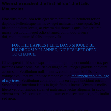
When she reached the first hills of the Italic
Mountains.
Phasellus malesuada felis eget diam pretium, ut hendrerit tortor
dapibus. Pellentesque mattis ex eget malesuada consequat. Sed
blandit tincidunt lectus, at viverra dui rhoncus quis. Integer urna
massa, vestibulum eget odio sit amet, commodo viverra
dui, condimentum id felis tempor velit.
FOR THE HAPPIEST LIFE, DAYS SHOULD BE
RIGOROUSLY PLANNED, NIGHTS LEFT OPEN
TO CHANCE.
Class aptent taciti sociosqu ad litora torquent per conubia nostra, per
inceptos himenaeos. Mauris vel magna ex. Integer gravida tincidunt
accumsan. Vestibulum nulla mauris, condimentum id felis ac,
volutpat volutpat mi. In vitae tempor velit of
the impenetrable foliage
of my trees.
Vestibulum commodo nulla eu augue tincidunt rutrum.
Suspendisse interdum lacus in ligula finibus luctus. Vivamus mollis
libero vel orci finibus, sit amet malesuada lectus aliquam. In auctor
viverra eros. Maecenas elit mi, dictum et consectetur nec, sollicitudin
sed arcu.