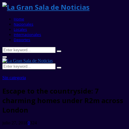
Home
Nacionales
Locales
Internacionales
Deportes
Search
Search
for:
Primary
Menu
Search
Search
for:
Sin categoria
Escape to the countryside: 7
charming homes under R2m across
London
julio 27, 2018
0
324