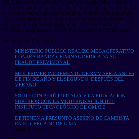
nisl. Suspendisse consectetur id justo quis feugiat. Mauris nec enim
id justo feugiat pharetra sit amet ac libero. Pellentesque in accumsan
felis. Nunc convallis accumsan volutpat. Nullam tristique ipsum sit
amet turpis interdum, in maximus lectus viverra. Sed imperdiet sem
at nunc luctus, sed cursus nulla mollis. Orci varius natoque
penatibus et magnis dis parturient montes, nascetur ridiculus mus.
You Might Be Interested In
MINISTERIO PÚBLICO REALIZÓ MEGAOPERATIVO
CONTRA BANDA CRIMINAL DEDICADA AL
FRAUDE PREVISIONAL
agosto 8, 2026
1
MEF: PRIMER INCREMENTO DE RMV SERÍA ANTES
DE FIN DE AÑO Y EL SEGUNDO, DESPUÉS DEL
VERANO
agosto 8, 2026
2
SOUTHERN PERÚ FORTALECE LA EDUCACIÓN
SUPERIOR CON LA MODERNIZACIÓN DEL
INSTITUTO TECNOLÓGICO DE OMATE
agosto 8, 2026
3
DETIENEN A PRESUNTO ASESINO DE CAMBISTA
EN EL CERCADO DE LIMA
agosto 8, 2026
4