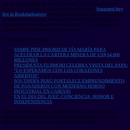
Far far away, behind the word mountains, far from the countries
Vokalia and Consonantia, there live the blind texts.
Separated they
live in Bookmarksgrove
right at the coast of the Semantics, a large
language ocean. A small river named Duden flows by their place
and supplies it with the necessary regelialia. It is a paradisematic
country, in which roasted parts of sentences.
You Might Be Interested In
SNMPE PIDE PRIORIZAR TÍA MARÍA PARA
ACELERAR LA CARTERA MINERA DE US$ 64.000
MILLONES
PRESIDENTA FUJIMORI CELEBRA VISITA DEL PAPA:
“LO ESPERAMOS CON LOS CORAZONES
ABIERTOS”
SOUTHERN PERÚ FORTALECE EMPRENDIMIENTO
DE PANADEROS CON MODERNO HORNO
INDUSTRIAL EN CAIRANI
EN EL DIA DEL JUEZ: CONCIENCIA, HONOR E
INDEPENDENCIA
Phasellus malesuada felis eget diam pretium, ut hendrerit tortor
dapibus. Pellentesque mattis ex eget malesuada consequat. Sed
blandit tincidunt lectus, at viverra dui rhoncus quis.