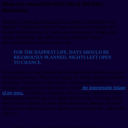
When she reached the first hills of the Italic
Mountains.
Phasellus malesuada felis eget diam pretium, ut hendrerit tortor
dapibus. Pellentesque mattis ex eget malesuada consequat. Sed
blandit tincidunt lectus, at viverra dui rhoncus quis. Integer urna
massa, vestibulum eget odio sit amet, commodo viverra
dui, condimentum id felis tempor velit.
FOR THE HAPPIEST LIFE, DAYS SHOULD BE
RIGOROUSLY PLANNED, NIGHTS LEFT OPEN
TO CHANCE.
Class aptent taciti sociosqu ad litora torquent per conubia nostra, per
inceptos himenaeos. Mauris vel magna ex. Integer gravida tincidunt
accumsan. Vestibulum nulla mauris, condimentum id felis ac,
volutpat volutpat mi. In vitae tempor velit of
the impenetrable foliage
of my trees.
Vestibulum commodo nulla eu augue tincidunt rutrum.
Suspendisse interdum lacus in ligula finibus luctus. Vivamus mollis
libero vel orci finibus, sit amet malesuada lectus aliquam. In auctor
viverra eros. Maecenas elit mi, dictum et consectetur nec, sollicitudin
sed arcu.