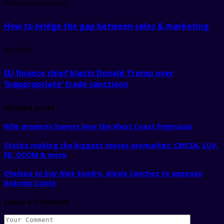
Publicación anterior
How to bridge the gap between sales & marketing
next post
EU finance chief blasts Donald Trump over
‘inappropriate’ trade sanctions
Related posts
Why property buyers love the West Coast Peninsula
Stocks making the biggest moves premarket: CMCSA, LUV,
FB, QCOM & more
Chelsea to buy Alex Sandro, Alexis Sanchez to appease
Antonio Conte
Leave a Comment