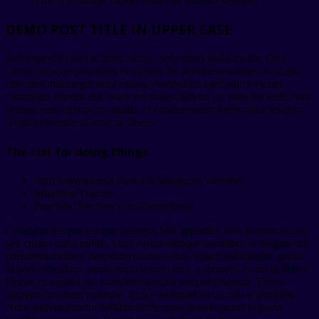
This is an image caption enim ad minima veniam.
DEMO POST TITLE IN UPPER CASE
Sed imperdiet sem at nunc luctus, sed cursus nulla mollis. Orci
varius natoque penatibus et magnis dis parturient montes, nascetur
ridiculus musnteger urna massa, vestibulum eget odio sit amet,
commodo viverra dui. Nam vel malesuada mi, ac ultricies velit. Nam
semper ante eget purus mattis, et condimentum lorem ultriciesjusto
feugiat pharetra sit amet ac libero.
The List for doing things
Start International News & Magazine Websites
Installing Themes
Purchase PenNews on Themeforest
Curabitur tempor tempor pharetra.Sed imperdiet sem at nunc luctus,
sed cursus nulla mollis. Orci varius natoque penatibus et magnis dis
parturient montes, nascetur ridiculus mus. Etiam sollicitudin, purus
id porta tincidunt, purus enim laoreet orci, a rhoncus ex mi in libero.
Donec et sagittis est. Curabitur tempor tempor pharetra. Etiam
aliquam tincidunt molestie. Fusce euismod luctus nisl in fringilla.
Nunc pulvinar tortor sollicitudin tempus laoreet purus id porta