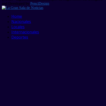
and Developed by
PenciDesign
Facebook
Twitter
Linkedin
Youtube
Home
Nacionales
Locales
Internacionales
Deportes