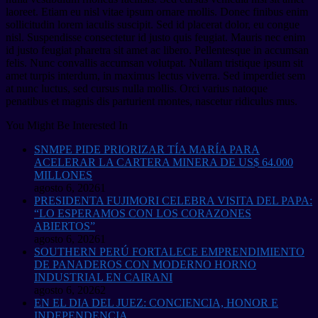
laoreet. Etiam eu nisl vitae ipsum ornare mollis. Donec finibus enim
sollicitudin lorem iaculis suscipit. Sed id placerat dolor, eu congue
nisl. Suspendisse consectetur id justo quis feugiat. Mauris nec enim
id justo feugiat pharetra sit amet ac libero. Pellentesque in accumsan
felis. Nunc convallis accumsan volutpat. Nullam tristique ipsum sit
amet turpis interdum, in maximus lectus viverra. Sed imperdiet sem
at nunc luctus, sed cursus nulla mollis. Orci varius natoque
penatibus et magnis dis parturient montes, nascetur ridiculus mus.
You Might Be Interested In
SNMPE PIDE PRIORIZAR TÍA MARÍA PARA
ACELERAR LA CARTERA MINERA DE US$ 64.000
MILLONES
agosto 6, 2026
1
PRESIDENTA FUJIMORI CELEBRA VISITA DEL PAPA:
“LO ESPERAMOS CON LOS CORAZONES
ABIERTOS”
agosto 6, 2026
1
SOUTHERN PERÚ FORTALECE EMPRENDIMIENTO
DE PANADEROS CON MODERNO HORNO
INDUSTRIAL EN CAIRANI
agosto 6, 2026
2
EN EL DIA DEL JUEZ: CONCIENCIA, HONOR E
INDEPENDENCIA