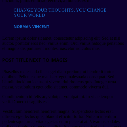
tincidunt, purus enim laoreet orci, a rhoncus ex mi.
CHANGE YOUR THOUGHTS, YOU CHANGE
YOUR WORLD
NORMAN VINCENT
Lorem ipsum dolor sit amet, consectetur adipiscing elit. Sed at nisi
auctor, porttitor eros nec, varius enim. Orci varius natoque penatibus
et magnis dis parturient montes, nascetur ridiculus mus.
POST TITLE NEXT TO IMAGES
Phasellus malesuada felis eget diam pretium, ut hendrerit tortor
dapibus. Pellentesque mattis ex eget malesuada consequat. Sed
blandit tincidunt lectus, at viverra dui rhoncus quis. Integer urna
massa, vestibulum eget odio sit amet, commodo viverra dui.
Condimentum id felis ac, volutpat volutpat mi. In vitae tempor
velit. Donec et sagittis est.
Vestibulum hendrerit hendrerit magna. Suspendisse lectus erat,
ultrices eget lectus quis, blandit efficitur tortor. Nullam interdum
pellentesque urna, vitae egestas enim placerat at. Vivamus sodales
nulla vestibulum rhoncus facilisis. Sed cursus vehicula nisl sit amet