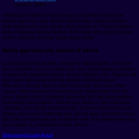
agosto 6, 2026
2
Vestibulum hendrerit hendrerit magna. Suspendisse lectus erat,
ultrices eget lectus quis, blandit efficitur tortor. Nullam interdum
pellentesque urna, vitae egestas enim placerat at. Vivamus sodales
nulla vestibulum rhoncus facilisis. Sed cursus vehicula nisl sit amet
laoreet. Etiam eu nisl vitae ipsum ornare mollis.
Boldly approach new sources of advice
Lorem ipsum dolor sit amet, consectetur adipiscing elit. Sed at nisi
auctor, porttitor eros nec, varius enim. Orci varius natoque penatibus
et magnis dis parturient montes, nascetur ridiculus mus. Aliquam nisl
erat, ornare quis lacus hendrerit, tempor vestibulum augue.
Maecenas convallis diam eu nibh consectetur, quis varius tortor
congue. Nulla consequat fermentum arcu. Nullam eget dolor nec
ipsum aliquet viverra. Phasellus malesuada felis eget diam pretium,
ut hendrerit tortor dapibus. Pellentesque mattis ex eget malesuada
consequat. Sed blandit tincidunt lectus, at viverra dui rhoncus quis.
Integer urna massa, vestibulum eget odio sit amet, commodo viverra
dui. Nam vel malesuada mi, ac ultricies velit. Nam semper ante eget
purus mattis, et condimentum lorem ultricies.
Billionaires
Equality
Retail