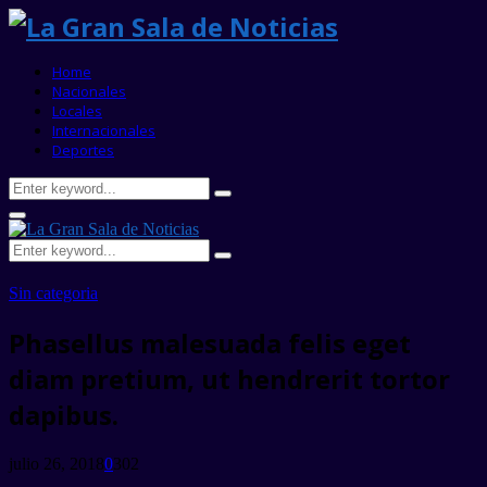
Home
Nacionales
Locales
Internacionales
Deportes
Search
Search
for:
Primary
Menu
Search
Search
for:
Sin categoria
Phasellus malesuada felis eget
diam pretium, ut hendrerit tortor
dapibus.
julio 26, 2018
0
302