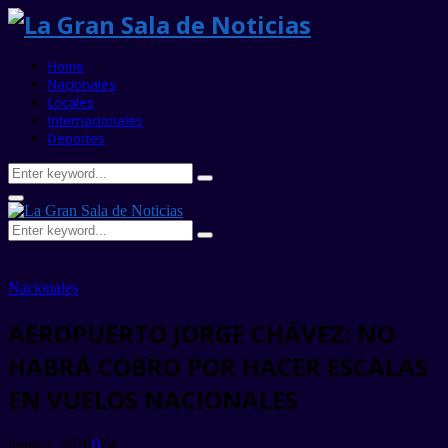
Home
Nacionales
Locales
Internacionales
Deportes
Search
Search
for:
Primary
Menu
Search
Search
for:
Nacionales
AEROPUERTO JORGE CHÁVEZ: NO
HABRÁ COBRO POR HACER ESCALAS
EN VUELOS NACIONALES
junio 2, 2026
0
74