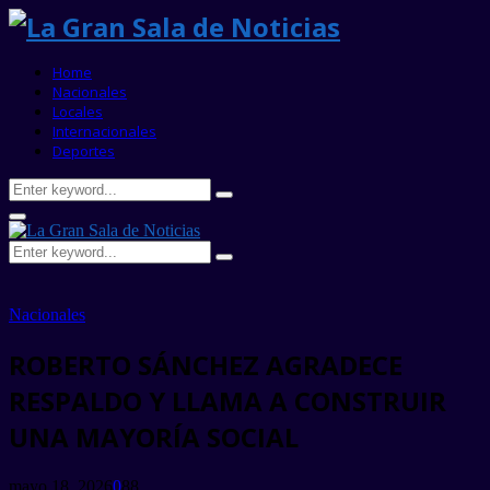
Home
Nacionales
Locales
Internacionales
Deportes
Search
Search
for:
Primary
Menu
Search
Search
for:
Nacionales
ROBERTO SÁNCHEZ AGRADECE
RESPALDO Y LLAMA A CONSTRUIR
UNA MAYORÍA SOCIAL
mayo 18, 2026
0
88