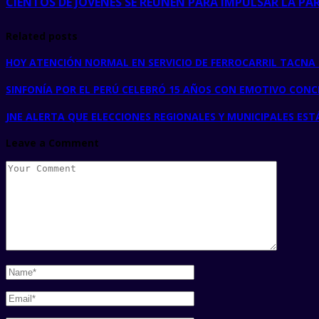
CIENTOS DE JÓVENES SE REÚNEN PARA IMPULSAR LA P
Related posts
HOY ATENCIÓN NORMAL EN SERVICIO DE FERROCARRIL TACNA 
SINFONÍA POR EL PERÚ CELEBRÓ 15 AÑOS CON EMOTIVO CONC
JNE ALERTA QUE ELECCIONES REGIONALES Y MUNICIPALES ES
Leave a Comment