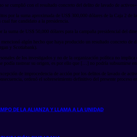
se cumplió con el resultado concreto del delito de lavado de activos»
citos por la suma aproximada de US$ 300,000 dólares de la Caja 2 de l
cual fue candidato a la presidencia.
r la suma de US$ 50,000 dólares para la campaña presidencial del diner
se mencionó algún hecho que haya producido un resultado concreto de dific
rgan y Scotiabank).
sonales de los investigados y no de la organización política no implica
e podía rastrear su origen, es por ello que […] no podría subsumirse en 
epción de improcedencia de acción por los delitos de lavado de activos 
secuencia, ordenó el sobreseimiento definitivo del presente proceso e
MPO DE LA ALIANZA Y LLAMA A LA UNIDAD