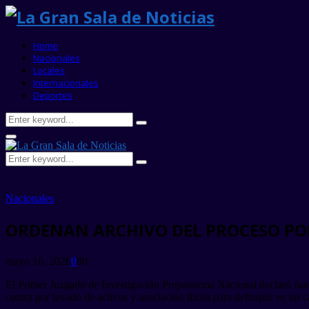
Home
Nacionales
Locales
Internacionales
Deportes
Search
Search
for:
Primary
Menu
Search
Search
for:
Nacionales
ORDENAN ARCHIVO DEL PROCESO POR
mayo 16, 2026
0
80
El Primer Juzgado de Investigación Preparatoria Nacional declaró fun
contra por lavado de activos y asociación ilícita para delinquir en un 