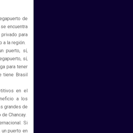
megapuerto de
 se encuentra
 privado para
 a la región.
 puerto, sí,
gapuerto, sí,
ga para tener
 tiene Brasil
itivos en el
neficio a los
as grandes de
o de Chancay.
rnacional. Si
 un puerto en