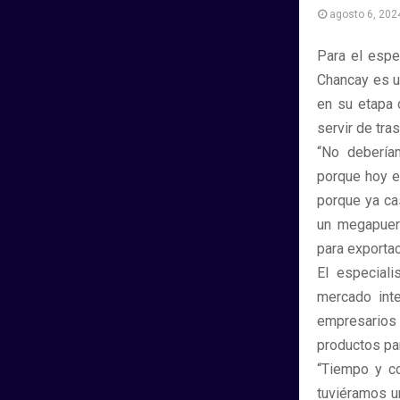
agosto 6, 202
Para el espe
Chancay es u
en su etapa 
servir de tra
“No debería
porque hoy e
porque ya ca
un megapuert
para exportac
El especial
mercado inte
empresarios 
productos pa
“Tiempo y co
tuviéramos u