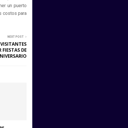
ner un puerto
s costos para
NEXT POST
 VISITANTES
 FIESTAS DE
NIVERSARIO
RE