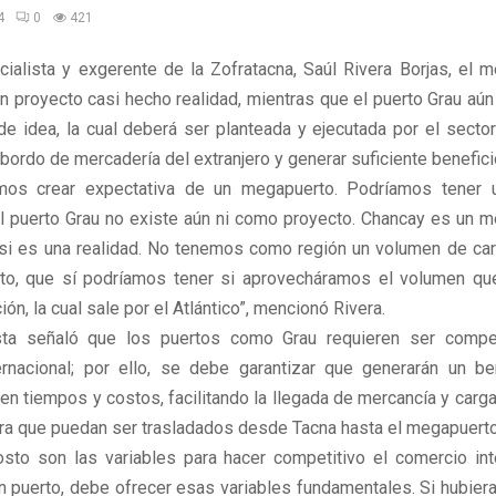
4
0
421
cialista y exgerente de la Zofratacna, Saúl Rivera Borjas, el 
n proyecto casi hecho realidad, mientras que el puerto Grau aún
de idea, la cual deberá ser planteada y ejecutada por el sector
sbordo de mercadería del extranjero y generar suficiente beneficio
mos crear expectativa de un megapuerto. Podríamos tener un
l puerto Grau no existe aún ni como proyecto. Chancay es un me
si es una realidad. No tenemos como región un volumen de car
o, que sí podríamos tener si aprovecháramos el volumen que
ión, la cual sale por el Atlántico”, mencionó Rivera.
ista señaló que los puertos como Grau requieren ser compet
rnacional; por ello, se debe garantizar que generarán un be
en tiempos y costos, facilitando la llegada de mercancía y carg
ra que puedan ser trasladados desde Tacna hasta el megapuert
sto son las variables para hacer competitivo el comercio inte
n puerto, debe ofrecer esas variables fundamentales. Si hubiera