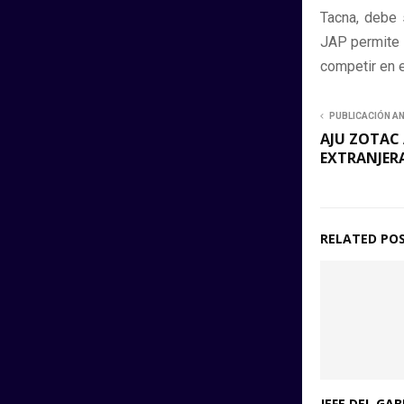
Tacna, debe 
JAP permite 
competir en e
PUBLICACIÓN A
AJU ZOTAC
EXTRANJER
RELATED PO
JEFE DEL GA