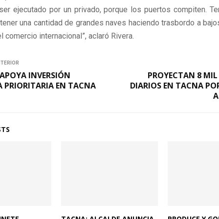
ser ejecutado por un privado, porque los puertos compiten. Te
tener una cantidad de grandes naves haciendo trasbordo a bajo
l comercio internacional”, aclaró Rivera.
NTERIOR
 APOYA INVERSIÓN
PROYECTAN 8 MIL
A PRIORITARIA EN TACNA
DIARIOS EN TACNA POR
A
STS
BINETE
TACNA: ALCALDE ANUNCIA
PRODUCE Y GO