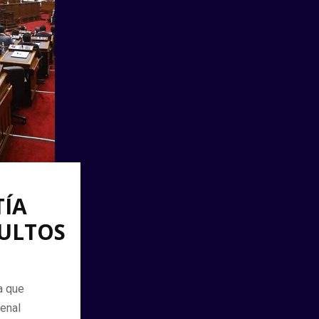
TÍA
ULTOS
a que
enal