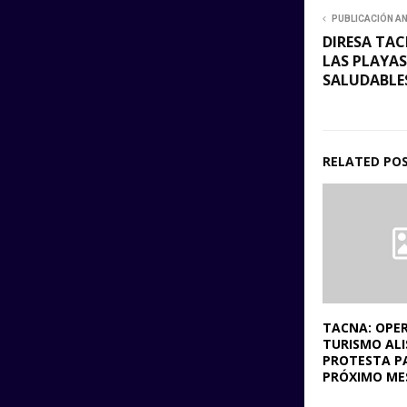
PUBLICACIÓN A
DIRESA TA
LAS PLAYAS
SALUDABLES
RELATED PO
TACNA: OPE
TURISMO AL
PROTESTA P
PRÓXIMO ME