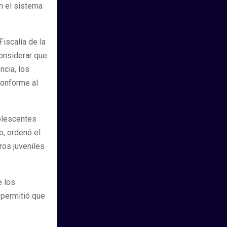
en el sistema
iscalía de la
onsiderar que
ncia, los
conforme al
olescentes
o, ordenó el
ros juveniles
e los
 permitió que