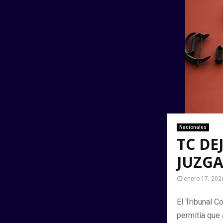
Nacionales
TC DE
JUZG
enero 17, 202
El Tribunal C
permitía que