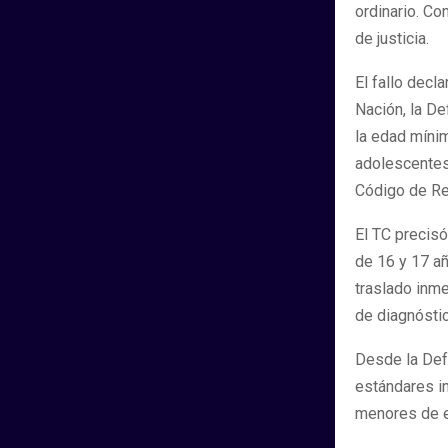
ordinario. Co
de justicia.
El fallo decl
Nación, la D
la edad mínim
adolescentes
Código de Re
El TC precis
de 16 y 17 añ
traslado inme
de diagnóstic
Desde la Defe
estándares i
menores de e