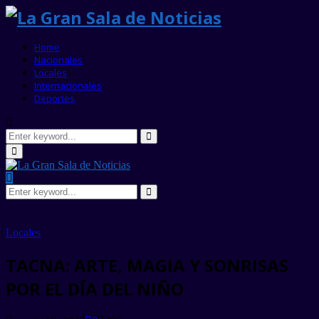
Home
Nacionales
Locales
Internacionales
Deportes
Search
for:
Search
Primary
Menu
Search
for:
Search
Locales
TACNA: ARTE, MAGIA Y SONRISAS
POR EL DÍA DEL NIÑO