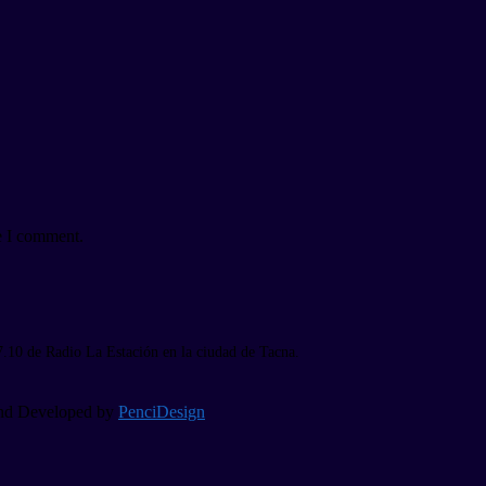
e I comment.
7.10 de Radio La Estación en la ciudad de Tacna.
 and Developed by
PenciDesign