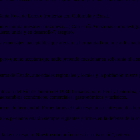
 Santa Rosa de Loreto, fronteriza con Colombia y Brasil.
ruanos inunda nuestros corazones (…) Con el río Amazonas como testigo
erte, unida y en desarrollo”, aseguró.
 y mensajes inaceptables que afectan la hermandad que une a dos nacio
 pero que no aceptará que nadie pretenda cuestionar su soberanía ni a 
istros de Estado, autoridades regionales y locales y la población misma
ocolo del Río de Janeiro del 1934, firmados por el Perú y Colombia, son
intercambios económicos, comerciales, gastronómicos y turísticos.
tóricos de hermandad. Fomentamos el trato respetuoso entre pueblos he
e los peruanos estarán siempre vigilantes y firmes en la defensa de la 
faltas de respeto. Nuestra soberanía no está en discusión”, reiteró.