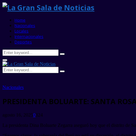
Home
Nacionales
Locales
Internacionales
Deportes
Search
Search
for:
Primary
Menu
Search
Search
for:
Nacionales
PRESIDENTA BOLUARTE: SANTA ROSA
agosto 16, 2025
0
324
La presidenta Dina Boluarte Zegarra aseguró hoy que el distrito de San
“Seamos claros, la soberanía del Perú no está en discusión, el distrito