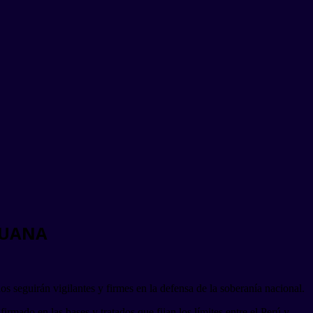
RUANA
s seguirán vigilantes y firmes en la defensa de la soberanía nacional.
irmado en las bases y tratados que fijan los límites entre el Perú y