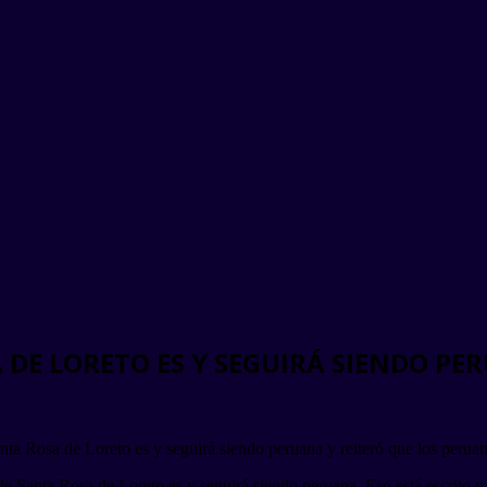
 DE LORETO ES Y SEGUIRÁ SIENDO PE
ta Rosa de Loreto es y seguirá siendo peruana y reiteró que los peruano
 de Santa Rosa de Loreto es y seguirá siendo peruana. Eso está escrito y f