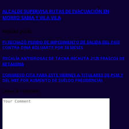
ALCALDE SUPERVISA RUTAS DE EVACUACIÓN EN
MORRO SAMA Y VILA VILA
Related posts
PJ RECHAZÓ PEDIDO DE IMPEDIMENTO DE SALIDA DEL PAÍS
CONTRA DINA BOLUARTE POR 36 MESES
FISCALÍA ANTIDROGAS DE TACNA INCAUTA 2125 FRASCOS DE
KETAMINA
CONGRESO CITA PARA ESTE VIERNES A TITULARES DE PCM Y
DEL MEF POR AUMENTO DE SUELDO PRESIDENCIAL
Leave a Comment