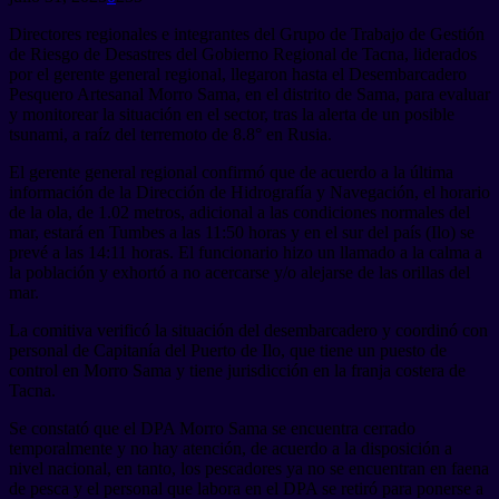
Directores regionales e integrantes del Grupo de Trabajo de Gestión
de Riesgo de Desastres del Gobierno Regional de Tacna, liderados
por el gerente general regional, llegaron hasta el Desembarcadero
Pesquero Artesanal Morro Sama, en el distrito de Sama, para evaluar
y monitorear la situación en el sector, tras la alerta de un posible
tsunami, a raíz del terremoto de 8.8° en Rusia.
El gerente general regional confirmó que de acuerdo a la última
información de la Dirección de Hidrografía y Navegación, el horario
de la ola, de 1.02 metros, adicional a las condiciones normales del
mar, estará en Tumbes a las 11:50 horas y en el sur del país (Ilo) se
prevé a las 14:11 horas. El funcionario hizo un llamado a la calma a
la población y exhortó a no acercarse y/o alejarse de las orillas del
mar.
La comitiva verificó la situación del desembarcadero y coordinó con
personal de Capitanía del Puerto de Ilo, que tiene un puesto de
control en Morro Sama y tiene jurisdicción en la franja costera de
Tacna.
Se constató que el DPA Morro Sama se encuentra cerrado
temporalmente y no hay atención, de acuerdo a la disposición a
nivel nacional, en tanto, los pescadores ya no se encuentran en faena
de pesca y el personal que labora en el DPA se retiró para ponerse a