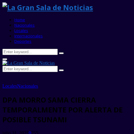
Home
Nacionales
Locales
Internacionales
Deportes
Search
Search
for:
Primary
Menu
Search
Search
for:
Locales
Nacionales
DPA MORRO SAMA CIERRA
TEMPORALMENTE POR ALERTA DE
POSIBLE TSUNAMI
julio 31, 2025
0
255