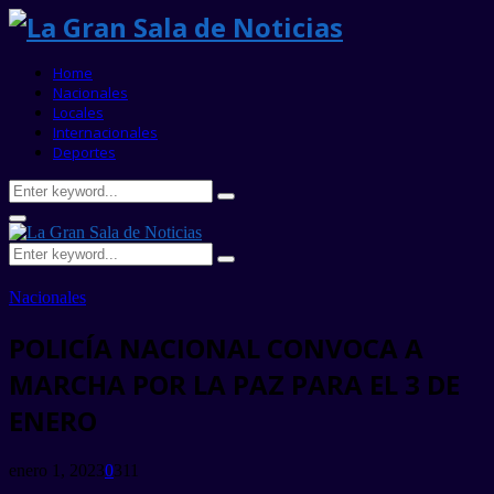
Home
Nacionales
Locales
Internacionales
Deportes
Search
Search
for:
Primary
Menu
Search
Search
for:
Nacionales
POLICÍA NACIONAL CONVOCA A
MARCHA POR LA PAZ PARA EL 3 DE
ENERO
enero 1, 2023
0
311