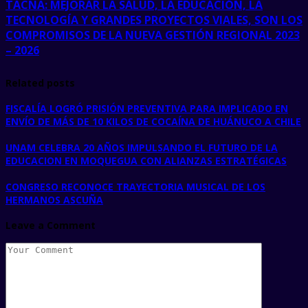
TACNA: MEJORAR LA SALUD, LA EDUCACIÓN, LA
TECNOLOGÍA Y GRANDES PROYECTOS VIALES, SON LOS
COMPROMISOS DE LA NUEVA GESTIÓN REGIONAL 2023
– 2026
Related posts
FISCALÍA LOGRÓ PRISIÓN PREVENTIVA PARA IMPLICADO EN
ENVÍO DE MÁS DE 10 KILOS DE COCAÍNA DE HUÁNUCO A CHILE
UNAM CELEBRA 20 AÑOS IMPULSANDO EL FUTURO DE LA
EDUCACION EN MOQUEGUA CON ALIANZAS ESTRATÉGICAS
CONGRESO RECONOCE TRAYECTORIA MUSICAL DE LOS
HERMANOS ASCUÑA
Leave a Comment