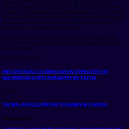
hubo personas heridas incluso a ella la habían disparado pero
afortunadamente logró escapar por la parte de atrás y salvaguardar
su vida. “Estos delincuentes se están dedicando a esto, el tal “Java”,
ha tirado piedras a una señora que estaba con su bebé, ha destruido
el parabrisas, ha roto las cabeza varios de nuestros socios, han
quemado las chozas de posesión”, aseveró.
Insistió en qué están amenazado con armas, que les robaron sus
pertenencias, dinero y que actuaban junto a un grupo de personas
que son invasores.
Publicación anterior
ENCUENTRAN CUCARACHAS EN OPERATIVO DE
SALUBRIDAD A RESTAURANTES EN TACNA
next post
TACNA: AVANZA PROYECTO EMBALSE CARDOS
Related posts
CONGRESO: SOMOS PERÚ OFICIALIZA CANDIDATURA DE JOSÉ