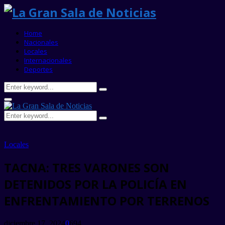
Home
Nacionales
Locales
Internacionales
Deportes
Search
Search
for:
Primary
Menu
Search
Search
for:
Locales
TACNA: TRES VARONES SON
DETENIDOS POR LA POLICÍA EN
ENFRENTAMIENTO POR TERRENOS
diciembre 17, 2024
0
694