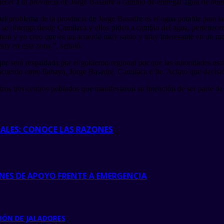
necer a la provincia de Jorge Basadre a cambio de entregar agua de bue
ipal problema de la provincia de Jorge Basadre es el agua potable para 
 se obtenga desde Camilaca y ellos piden a cambio del agua, pertenecer 
 canon y yo creo que es un acuerdo muy sabio y muy interesante en un m
ay en esta zona ”, señaló.
ue será respaldada por el gobierno regional por que las autoridades est
 acuerdo entre Ilabaya, Jorge Basadre, Camilaca e Ite. Aclaro que decis
ros tres centros poblados que manifestaron su intención de ser parte de
UALES: CONOCE LAS RAZONES
ES DE APOYO FRENTE A EMERGENCIA
CIÓN DE JALADORES