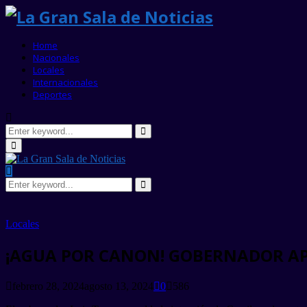
Home
Nacionales
Locales
Internacionales
Deportes
Search
for:
Search
Primary
Menu
Search
for:
Search
Locales
¡AGUA POR CANON! GOBERNADOR AP
febrero 28, 2024
agosto 13, 2024
0
586