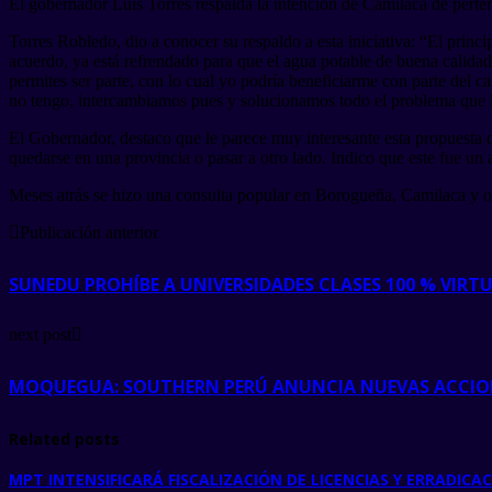
El gobernador Luis Torres respalda la intención de Camilaca de perte
Torres Robledo, dio a conocer su respaldo a esta iniciativa: “El princ
acuerdo, ya está refrendado para que el agua potable de buena calidad
permites ser parte, con lo cual yo podría beneficiarme con parte del
no tengo, intercambiamos pues y solucionamos todo el problema que h
El Gobernador, destaco que le parece muy interesante esta propuesta q
quedarse en una provincia o pasar a otro lado. Indico que este fue un
Meses atrás se hizo una consulta popular en Borogueña, Camilaca y ot
Publicación anterior
SUNEDU PROHÍBE A UNIVERSIDADES CLASES 100 % VIRT
next post
MOQUEGUA: SOUTHERN PERÚ ANUNCIA NUEVAS ACCION
Related posts
MPT INTENSIFICARÁ FISCALIZACIÓN DE LICENCIAS Y ERRADICA