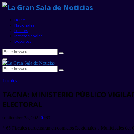
Home
Nacionales
Locales
Internacionales
Deportes
Search
Search
for:
Primary
Menu
Search
Search
for:
Locales
TACNA: MINISTERIO PÚBLICO VIGIL
ELECTORAL
septiembre 28, 2022
0
369
* 65 Fiscales participarán en comicios Regionales y Municipales del 