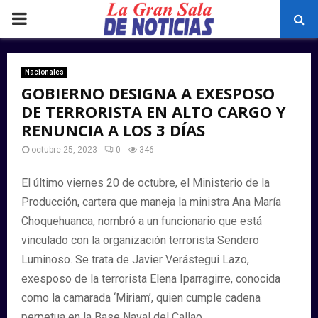
PRIMARY
MENU
Nacionales
GOBIERNO DESIGNA A EXESPOSO
DE TERRORISTA EN ALTO CARGO Y
RENUNCIA A LOS 3 DÍAS
octubre 25, 2023
0
346
El último viernes 20 de octubre, el Ministerio de la
Producción, cartera que maneja la ministra Ana María
Choquehuanca, nombró a un funcionario que está
vinculado con la organización terrorista Sendero
Luminoso. Se trata de Javier Verástegui Lazo,
exesposo de la terrorista Elena Iparragirre, conocida
como la camarada ‘Miriam’, quien cumple cadena
perpetua en la Base Naval del Callao.