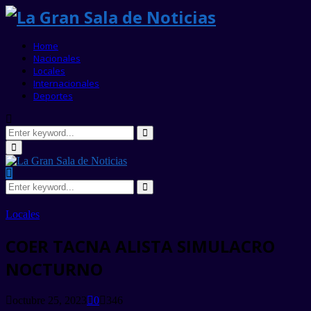
Home
Nacionales
Locales
Internacionales
Deportes
Search
for:
Search
Primary
Menu
Search
for:
Search
Locales
COER TACNA ALISTA SIMULACRO
NOCTURNO
octubre 25, 2023
0
346