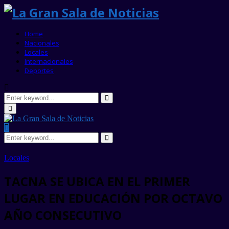
Home
Nacionales
Locales
Internacionales
Deportes
Search
for:
Search
Primary
Menu
Search
for:
Search
Locales
TACNA SE UBICA EN EL PRIMER
LUGAR EN EDUCACIÓN POR OCTAVO
AÑO CONSECUTIVO