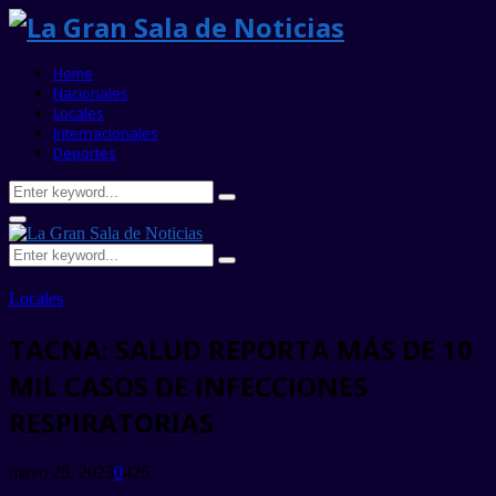
Home
Nacionales
Locales
Internacionales
Deportes
Search
Search
for:
Primary
Menu
Search
Search
for:
Locales
TACNA: SALUD REPORTA MÁS DE 10
MIL CASOS DE INFECCIONES
RESPIRATORIAS
mayo 28, 2023
0
426