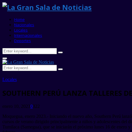
Home
Nacionales
Locales
Internacionales
Deportes
Search
Search
for:
Primary
Menu
Search
Search
for:
Locales
SOUTHERN PERÚ LANZA TALLERES D
enero 10, 2023
0
322
Moquegua, enero 2023.- Iniciando el nuevo año, Southern Perú lanzó
cursos de verano dirigido principalmente a niños y adolescentes del di
Tumilaca (Samegua), que se iniciarán el próximo lunes 16 de enero y 