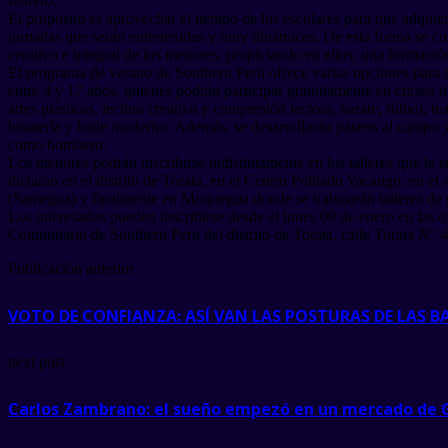
febrero.
El propósito es aprovechar el tiempo de los escolares para que adquie
jornadas que serán entretenidas y muy dinámicas. De esta forma se con
creativo e integral de los menores, propiciando en ellos, una formaci
El programa de verano de Southern Perú ofrece varias opciones para 
entre 4 y 17 años, quienes podrán participar gratuitamente en cursos d
artes plásticas, lectura creativa y compresión lectora, karate, fútbol, t
bisutería y baile moderno. Además, se desarrollarán paseos al campo y
como bombero.
Los menores podrán inscribirse indistintamente en los talleres que le s
dictarán en el distrito de Torata, en el Centro Poblado Yacango, en e
(Samegua) y finalmente en Moquegua donde se trabajarán talleres de r
Los interesados pueden inscribirse desde el lunes 09 de enero en las o
Comunitario de Southern Perú del distrito de Torata, calle Torata N°
Publicación anterior
VOTO DE CONFIANZA: ASÍ VAN LAS POSTURAS DE LAS 
next post
Carlos Zambrano: el sueño empezó en un mercado de Ga