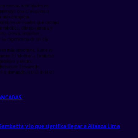
ran nuevas habilidades en
tribuye con el desarrollo
ón más completa.
menores de edades que oscilan
e robótica, dibujo-pintura y
eatro, clown, minichef,
 la experiencia de un día
ean más atractivos. Estos se
l anexo El Molino – Tumilaca
obótica y teatro.
ficinas de Desarrollo
 49 o llamando al 053 476021
BANCADAS
mbetta y lo que significa llegar a Alianza Lima