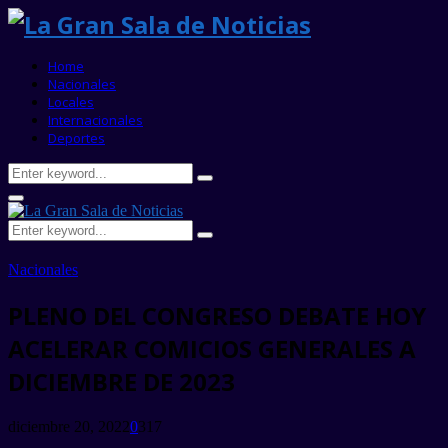
Home
Nacionales
Locales
Internacionales
Deportes
Search
Search
for:
Primary
Menu
Search
Search
for:
Nacionales
PLENO DEL CONGRESO DEBATE HOY
ACELERAR COMICIOS GENERALES A
DICIEMBRE DE 2023
diciembre 20, 2022
0
317