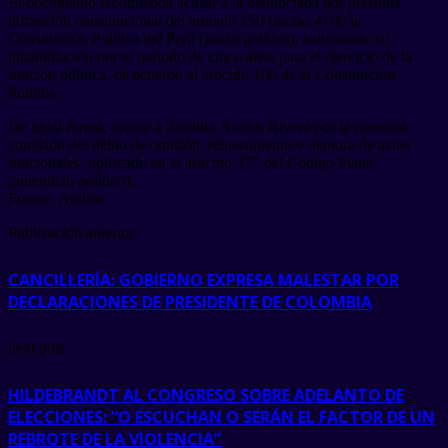
El documento recomienda acusar a la denunciada por presunta
infracción constitucional del artículo 159 (inciso 4) de la
Constitución Política del Perú (juicio político), solicitando su
inhabilitación por el período de cinco años para el ejercicio de la
función pública, de acuerdo al artículo 100 de la Constitución
Política.
De igual forma, acusar a Zoraida Ávalos Rivera por la presunta
comisión del delito de omisión, rehusamiento o demora de actos
funcionales, tipificado en el artículo 377 del Código Penal
(antejuicio político).
Fuente: Andina
Publicación anterior
CANCILLERÍA: GOBIERNO EXPRESA MALESTAR POR
DECLARACIONES DE PRESIDENTE DE COLOMBIA
next post
HILDEBRANDT AL CONGRESO SOBRE ADELANTO DE
ELECCIONES: “O ESCUCHAN O SERÁN EL FACTOR DE UN
REBROTE DE LA VIOLENCIA”