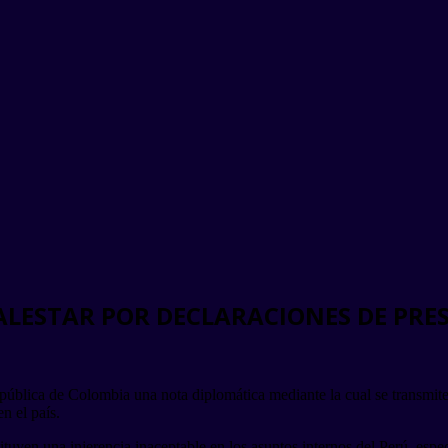
ALESTAR POR DECLARACIONES DE PRE
pública de Colombia una nota diplomática mediante la cual se transmite 
n el país.
tituyen una injerencia inaceptable en los asuntos internos del Perú, esp