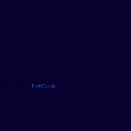
e I comment.
7.10 de Radio La Estación en la ciudad de Tacna.
 and Developed by
PenciDesign