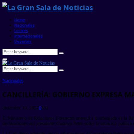
Home
Nacionales
Locales
Internacionales
Deportes
Search
Search
for:
Primary
Menu
Search
Search
for:
Nacionales
CANCILLERÍA: GOBIERNO EXPRESA M
diciembre 19, 2022
0
391
El Ministerio de Relaciones Exteriores entregó a la embajada de la Re
declaraciones del presidente Gustavo Petro sobre la situación política e
La Cancillería advierte que las afirmaciones del presidente Petro cons