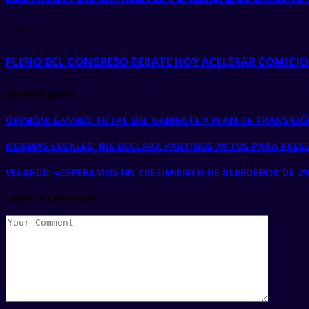
next post
PLENO DEL CONGRESO DEBATE HOY ACELERAR COMICIOS 
Related posts
OPINIÓN: CAMBIO TOTAL DEL GABINETE Y PLAN DE TRANSICIÓ
NORMAS LEGALES: JNE DECLARA PARTIDOS APTOS PARA PRES
VELARDE: «ESPERAMOS UN CRECIMIENTO DE ALREDEDOR DE 2%
Leave a Comment