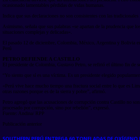
ocasionado lamentables pérdidas de vidas humanas.
Indica que sus declaraciones no son consistentes con las tradicionale
Asimismo, señala que sus palabras «se apartan de la prudencia que los
situaciones complejas y delicadas».
El pasado 12 de diciembre, Colombia, México, Argentina y Bolivia emi
Perú
PETRO DEFIENDE A CASTILLO
El presidente de Colombia, Gustavo Petro, se refirió el último fin de 
“Yo siento que sí es una víctima. Es un presidente elegido popularmen
«Perú vive hace mucho tiempo una fractura social entre lo que es Lima 
otras razones porque es de la sierra y pobre”, afirmó.
Petro agregó que las acusaciones de corrupción contra Castillo no son 
procesado por corrupción, sino por rebelión”, expresó.
Fuente: Andina/ RPP
Publicación anterior
SOUTHERN PERÚ ENTREGA 60 TONELADAS DE OXÍGENO 