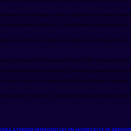
s relaciones de respeto mutuo, amistad, cooperación y voluntad de inte
 sucesivos gobiernos del Perú y Colombia hemos cultivado respecto a lo
tieron un comunicado conjunto para expresar su preocupación por la de
semana a la situación del expresidente Pedro Castillo y aseguró que est
te, que ningún juez ha condenado, y que ha sido capturado por su propia 
y lo que es la sierra, con procesos políticos muy diferentes, pero aquí 
ciertas, porque -según dijo- al expresidente golpista lo están procesan
PARA ATENDER EMERGENCIAS EN HOSPITALES DE AREQUI