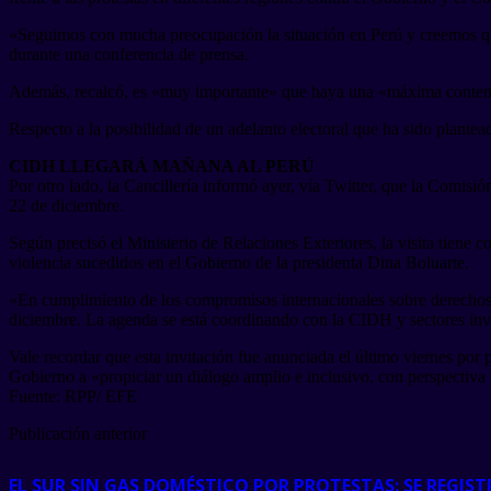
«Seguimos con mucha preocupación la situación en Perú y creemos que e
durante una conferencia de prensa.
Además, recalcó, es «muy importante» que haya una «máxima contenci
Respecto a la posibilidad de un adelanto electoral que ha sido plantea
CIDH LLEGARÁ MAÑANA AL PERÚ
Por otro lado, la Cancillería informó ayer, vía Twitter, que la Comi
22 de diciembre.
Según precisó el Ministerio de Relaciones Exteriores, la visita tiene
violencia sucedidos en el Gobierno de la presidenta Dina Boluarte.
«En cumplimiento de los compromisos internacionales sobre derechos hu
diciembre. La agenda se está coordinando con la CIDH y sectores invo
Vale recordar que esta invitación fue anunciada el último viernes por 
Gobierno a «propiciar un diálogo amplio e inclusivo, con perspectiva i
Fuente: RPP/ EFE
Publicación anterior
EL SUR SIN GAS DOMÉSTICO POR PROTESTAS: SE REGIS