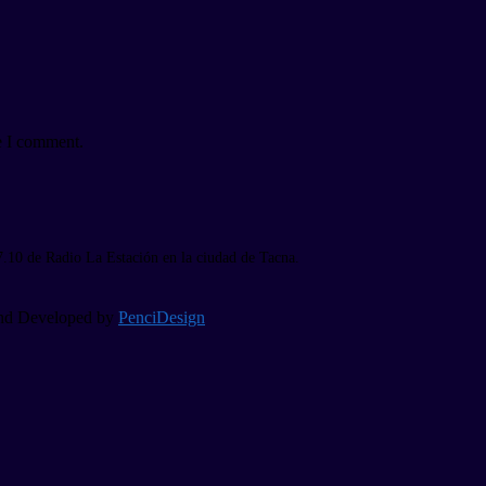
e I comment.
7.10 de Radio La Estación en la ciudad de Tacna.
 and Developed by
PenciDesign