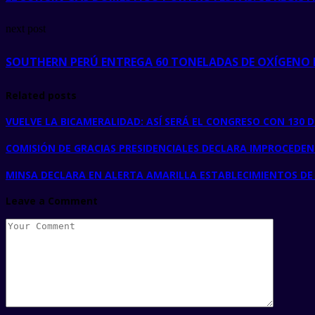
next post
SOUTHERN PERÚ ENTREGA 60 TONELADAS DE OXÍGENO 
Related posts
VUELVE LA BICAMERALIDAD: ASÍ SERÁ EL CONGRESO CON 130 
COMISIÓN DE GRACIAS PRESIDENCIALES DECLARA IMPROCEDEN
MINSA DECLARA EN ALERTA AMARILLA ESTABLECIMIENTOS DE S
Leave a Comment