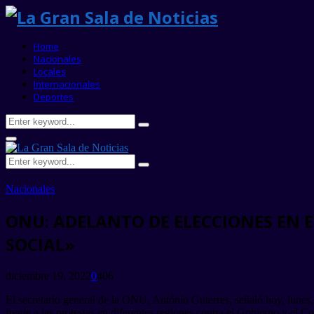
Home
Nacionales
Locales
Internacionales
Deportes
Search
Search
for:
Primary
Menu
Search
Search
for:
Nacionales
ONU: ADELANTO DE ELECCIONES EN 
SOCIAL»
diciembre 19, 2022
0
406
El secretario general de la ONU, António Guterres, señaló hoy, lunes, 
frente a las protestas en diferentes regiones contra el Gobierno y el C