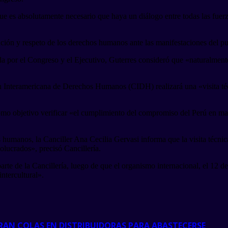
s absolutamente necesario que haya un diálogo entre todas las fuerzas 
ón y respeto de los derechos humanos ante las manifestaciones del p
da por el Congreso y el Ejecutivo, Guterres consideró que «naturalmente
sión Interamericana de Derechos Humanos (CIDH) realizará una «visita té
 como objetivo verificar «el cumplimiento del compromiso del Perú en m
manos, la Canciller Ana Cecilia Gervasi informa que la visita técnica 
lucrados», precisó Cancillería.
parte de la Cancillería, luego de que el organismo internacional, el 12 
ntercultural».
TRAN COLAS EN DISTRIBUIDORAS PARA ABASTECERSE