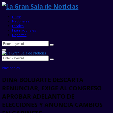
Home
Nacionales
Locales
Internacionales
Deportes
Search
Search
for:
Primary
Menu
Search
Search
for:
Nacionales
DINA BOLUARTE DESCARTA
RENUNCIAR, EXIGE AL CONGRESO
APROBAR ADELANTO DE
ELECCIONES Y ANUNCIA CAMBIOS
EN GABINETE