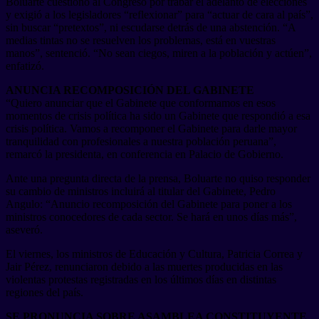
Boluarte cuestionó al Congreso por trabar el adelanto de elecciones
y exigió a los legisladores “reflexionar” para “actuar de cara al país”,
sin buscar “pretextos”, ni escudarse detrás de una abstención. “A
medias tintas no se resuelven los problemas, está en vuestras
manos”, sentenció. “No sean ciegos, miren a la población y actúen”,
enfatizó.
ANUNCIA RECOMPOSICIÓN DEL GABINETE
“Quiero anunciar que el Gabinete que conformamos en esos
momentos de crisis política ha sido un Gabinete que respondió a esa
crisis política. Vamos a recomponer el Gabinete para darle mayor
tranquilidad con profesionales a nuestra población peruana”,
remarcó la presidenta, en conferencia en Palacio de Gobierno.
Ante una pregunta directa de la prensa, Boluarte no quiso responder
su cambio de ministros incluirá al titular del Gabinete, Pedro
Angulo: “Anuncio recomposición del Gabinete para poner a los
ministros conocedores de cada sector. Se hará en unos días más”,
aseveró.
El viernes, los ministros de Educación y Cultura, Patricia Correa y
Jair Pérez, renunciaron debido a las muertes producidas en las
violentas protestas registradas en los últimos días en distintas
regiones del país.
SE PRONUNCIA SOBRE ASAMBLEA CONSTITUYENTE