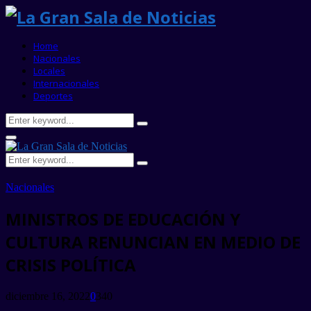
Home
Nacionales
Locales
Internacionales
Deportes
Search
Search
for:
Primary
Menu
Search
Search
for:
Nacionales
MINISTROS DE EDUCACIÓN Y
CULTURA RENUNCIAN EN MEDIO DE
CRISIS POLÍTICA
diciembre 16, 2022
0
340