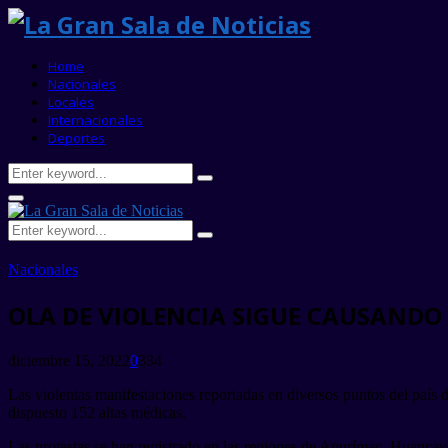
Home
Nacionales
Locales
Internacionales
Deportes
Search
Search
for:
Primary
Menu
Search
Search
for:
Nacionales
OLA DE VIOLENCIA SIGUE CAUSANDO 
diciembre 15, 2022
0
334
Las violentas manifestaciones reportadas en diversos puntos del país 
dispuesto 152 altas médicas.
Las protestas se han registrado en las regiones de Apurímac, Huancave