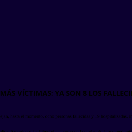
MÁS VÍCTIMAS: YA SON 8 LOS FALLEC
dejan, hasta el momento, ocho personas fallecidas y 19 hospitalizadas, i
lica, Arequipa y La Libertad, así como en la ciudad de Lima, mediante 