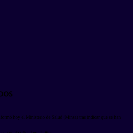
IDOS
nformó hoy el Ministerio de Salud (Minsa) tras indicar que se han
su cuenta oficial en Twitter.