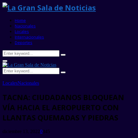
Home
Nacionales
Locales
Internacionales
Deportes
Search
Search
for:
Primary
Menu
Search
Search
for:
Locales
Nacionales
TACNA: CIUDADANOS BLOQUEAN
VÍA HACIA EL AEROPUERTO CON
LLANTAS QUEMADAS Y PIEDRAS
diciembre 13, 2022
0
345