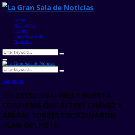
Home
Nacionales
Locales
Internacionales
Deportes
Search
Search
for:
Primary
Menu
Search
Search
for:
Nacionales
¡EN EXCLUSIVA! WILLY HUERTA
CONFIRMA QUE BETSSY CHÁVEZ Y
ANÍBAL TORRES COORDINARON
PLAN GOLPISTA