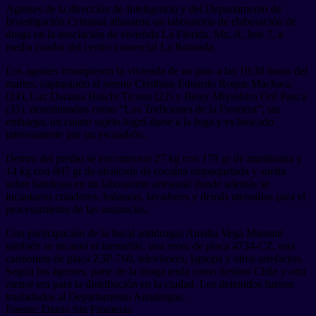
Agentes de la dirección de Inteligencia y del Departamento de
Investigación Criminal allanaron un laboratorio de elaboración de
droga en la asociación de vivienda La Florida, Mz. A, lote 7, a
media cuadra del centro comercial La Rotonda.
Los agentes irrumpieron la vivienda de un piso a las 10:30 horas del
martes, capturando al sereno Cristhian Eduardo Roque Machaca
(24), Luz Dariana Huichi Ticona (22) y Betsy Miyashiro Oré Panca
(35), denominados como “Los Traficantes de la Frontera”; sin
embargo, un cuarto sujeto logró darse a la fuga y es buscado
intensamente por un escuadrón.
Dentro del predio se encontraron 27 kg con 179 gr de marihuana y
14 kg con 807 gr de alcaloide de cocaína empaquetada y suelta
sobre bandejas en un laboratorio artesanal donde además se
incautaron coladores, balanzas, lavadores y demás utensilios para el
procesamiento de las sustancias.
Con participación de la fiscal antidrogas Amalia Vega Mamani
también se incautó el inmueble, una moto de placa 4734-CZ, una
camioneta de placa Z3P-760, televisores, laptops y otros artefactos.
Según los agentes, parte de la droga tenía como destino Chile y otra
menor era para la distribución en la ciudad. Los detenidos fueron
trasladados al Departamento Antidrogas.
Fuente: Diario Sin Fronteras