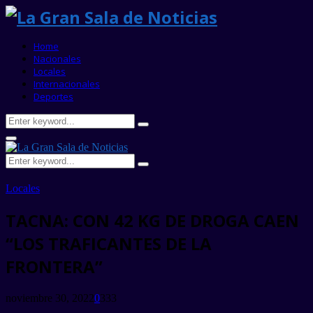
Home
Nacionales
Locales
Internacionales
Deportes
Search
Search
for:
Primary
Menu
Search
Search
for:
Locales
TACNA: CON 42 KG DE DROGA CAEN
“LOS TRAFICANTES DE LA
FRONTERA”
noviembre 30, 2022
0
333