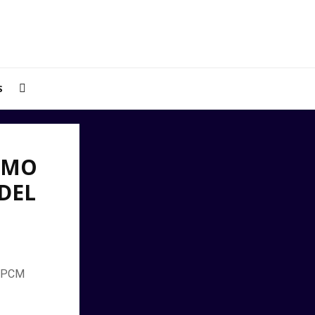
S
OMO
DEL
2-PCM