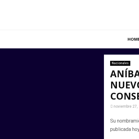
HOM
Nacionales
ANÍBA
NUEVO
CONSE
noviembre 27,
Su nombramie
publicada hoy