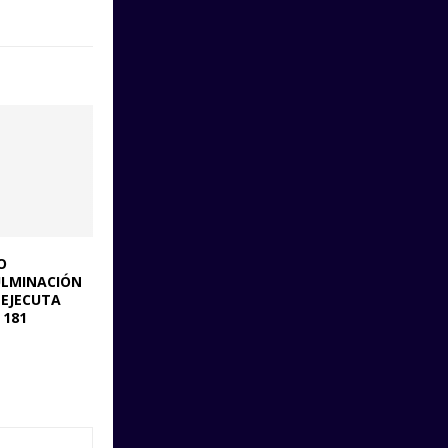
O
ULMINACIÓN
 EJECUTA
 181