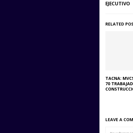
EJECUTIVO
RELATED PO
TACNA: MVCS
70 TRABAJA
CONSTRUCCIÓ
LEAVE A CO