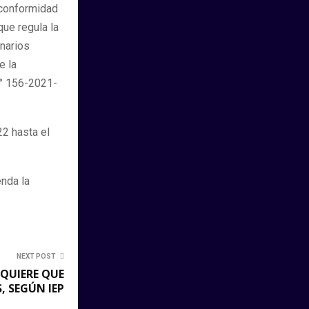
 conformidad
que regula la
onarios
e la
N° 156-2021-
22 hasta el
nda la
NEXT POST
QUIERE QUE
, SEGÚN IEP