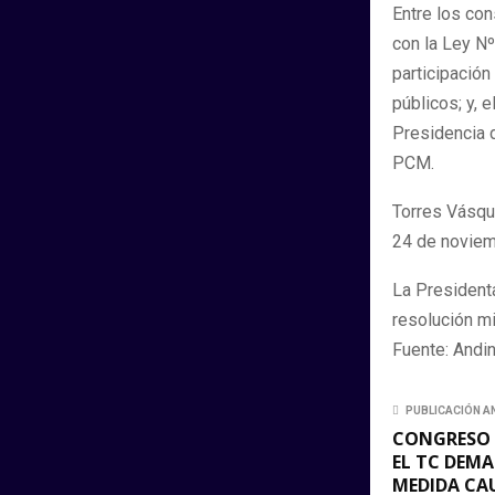
Entre los co
con la Ley Nº
participación
públicos; y, 
Presidencia 
PCM.
Torres Vásque
24 de noviem
La President
resolución mi
Fuente: Andi
PUBLICACIÓN A
CONGRESO 
EL TC DEM
MEDIDA CA