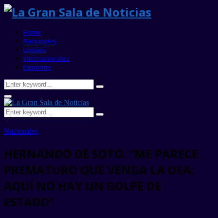
Home
Nacionales
Locales
Internacionales
Deportes
Search
Search
for:
Primary
Menu
Search
Search
for:
Nacionales
HERNANDO DE SOTO: “ME PARECE
PREMATURO QUE VENGA LA OEA;
AQUÍ NO HAY UN GOLPE DE
ESTADO”