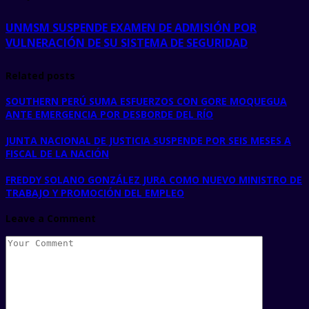
UNMSM SUSPENDE EXAMEN DE ADMISIÓN POR
VULNERACIÓN DE SU SISTEMA DE SEGURIDAD
Related posts
SOUTHERN PERÚ SUMA ESFUERZOS CON GORE MOQUEGUA
ANTE EMERGENCIA POR DESBORDE DEL RÍO
JUNTA NACIONAL DE JUSTICIA SUSPENDE POR SEIS MESES A
FISCAL DE LA NACIÓN
FREDDY SOLANO GONZÁLEZ JURA COMO NUEVO MINISTRO DE
TRABAJO Y PROMOCIÓN DEL EMPLEO
Leave a Comment