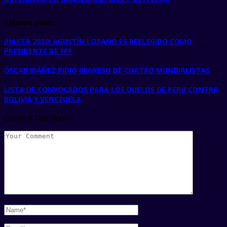
Related posts
¡HASTA 2030! AGUSTÍN LOZANO ES REELEGIDO COMO
PRESIDENTE DE FPF
ÓSCAR IBÁÑEZ PIDIÓ REGRESO DE CUATRO MUNDIALISTAS
LISTA DE CONVOCADOS PARA LOS DUELOS DE PERÚ CONTRA
BOLIVIA Y VENEZUELA
Leave a Comment