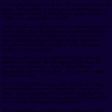
La selección de Argentina venció 2-0 a México, con goles de Lionel
Messi y Enzo Fernández, en un intenso partido disputado en el
Estadio Icónico de Lusail, correspondiente a la segunda fecha del
Grupo C de la Copa Mundial Catar 2022.
Desde el comienzo se jugó el cotejo con gran intensidad por parte de
ambos equipos, con pierna fuerte y pelea constante en los balones
divididos, pero sin tener ocasiones de gol claras. Recién a los 32
minutos, el delantero argentino Lautaro Martínez cabeceó con
incomodidad un centro del lateral Marcos Acuña, que salió por
encima de la portería mexicana.
Mientras que México tuvo su posibilidad más cercana a los 44
minutos, con un buen tiro libre del delantero Alexis Vega, que
controló espectacularmente el arquero Emiliano Martínez,
atenazando el balón sin otorgar rebote. Con el marcador en blanco
se fueron al descanso.
En el reinicio del partido, Argentina salió a dominar las acciones,
aproximándose cada vez más a la portería rival, hasta que a los 18
minutos de la segunda mitad, un tiro raso desde fuera del área de
Messi venció la resistencia del arquero mexicano Guillermo Ochoa,
y puso adelante en el marcador al equipo “gaucho”.
México intentó igualar el resultado, pero Argentina creaba peligro