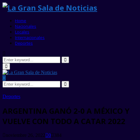
Home
Nacionales
Locales
Internacionales
Deportes
Search
for:
Search
Primary
Menu
Search
for:
Search
Deportes
ARGENTINA GANÓ 2-0 A MÉXICO Y
VUELVE CON TODO A CATAR 2022
noviembre 26, 2022
0
384