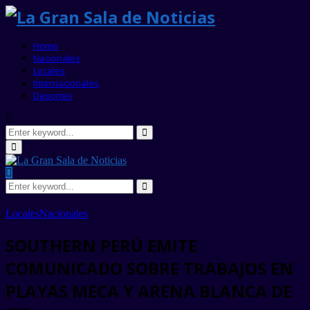
Home
Nacionales
Locales
Internacionales
Deportes
Search
for:
Search
Primary
Menu
Search
for:
Search
Locales
Nacionales
SOUTHERN PERÚ EMITE
COMUNICADO SOBRE TRABAJOS EN
PLAYAS MECA Y ARENA BLANCA DE