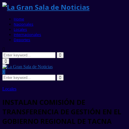
Home
Nacionales
Locales
Internacionales
Deportes
Search
for:
Search
Primary
Menu
Search
for:
Search
Locales
INSTALAN COMISIÓN DE
TRANSFERENCIA DE GESTIÓN EN EL
GOBIERNO REGIONAL DE TACNA