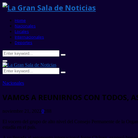
Home
Nacionales
Locales
Internacionales
Deportes
Search
Search
for:
Primary
Menu
Search
Search
for:
Nacionales
VAMOS A REUNIRNOS CON TODOS, AS
noviembre 21, 2022
0
288
El vocero del grupo de alto nivel del Consejo Permanente de la Orga
estadía en el país.
A su llegada al aeropuerto internacional Jorge Chávez, expresó breveme