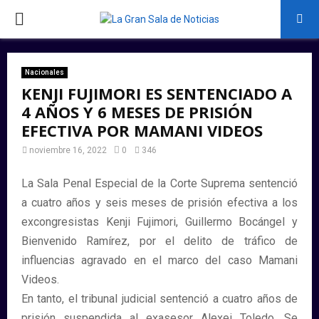
PRIMARY
MENU
Nacionales
KENJI FUJIMORI ES SENTENCIADO A
4 AÑOS Y 6 MESES DE PRISIÓN
EFECTIVA POR MAMANI VIDEOS
noviembre 16, 2022
0
346
La Sala Penal Especial de la Corte Suprema sentenció
a cuatro años y seis meses de prisión efectiva a los
excongresistas Kenji Fujimori, Guillermo Bocángel y
Bienvenido Ramírez, por el delito de tráfico de
influencias agravado en el marco del caso Mamani
Videos.
En tanto, el tribunal judicial sentenció a cuatro años de
prisión suspendida al exasesor Alexei Toledo. Se