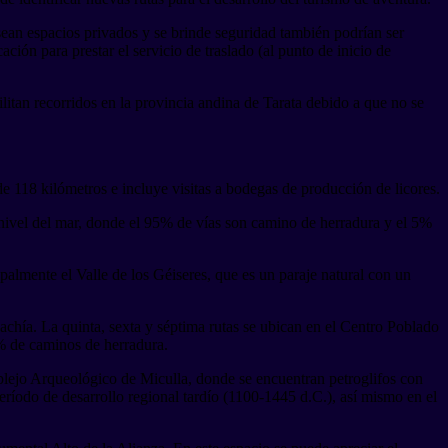
 sean espacios privados y se brinde seguridad también podrían ser
cación para prestar el servicio de traslado (al punto de inicio de
litan recorridos en la provincia andina de Tarata debido a que no se
de 118 kilómetros e incluye visitas a bodegas de producción de licores.
l nivel del mar, donde el 95% de vías son camino de herradura y el 5%
palmente el Valle de los Géiseres, que es un paraje natural con un
chía. La quinta, sexta y séptima rutas se ubican en el Centro Poblado
50% de caminos de herradura.
omplejo Arqueológico de Miculla, donde se encuentran petroglifos con
período de desarrollo regional tardío (1100-1445 d.C.), así mismo en el