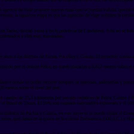
una agencia de viaje propone nuevas rutas que se puedan validar, que no
entura, la siguiente etapa es que las agencias de viaje soliciten la certifi
ncia Tacna, distrito Sama y en la provincia de Candarave. Aún no se habi
ccidentados y vías muy transitadas.
 abarca los distritos de Tacna, Pocollay y Calana. El recorrido consta 
corrido por el distrito Palca, en zonas ubicadas a 3,822 metros sobre e
ndarave donde se podrá recorrer bosques de quenuas, andenerías y princi
00 metros sobre el nivel del mar.
 camino de 25,5 kilómetros por pasajes turísticos de Palca, Calana y Pa
por el litoral de Tacna. El 50% son caminos carrozables existentes y el 
los distritos de Pachía y Calana, en este trayecto se puede visitar el C
laciones, que datan de la época de la cultura Tiahuanaco (500 d.C.) y el 