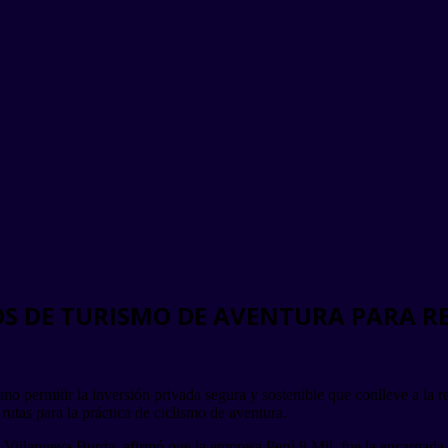
S DE TURISMO DE AVENTURA PARA RE
 como permitir la inversión privada segura y sostenible que conlleve a l
utas para la práctica de ciclismo de aventura.
illanueva Burga, afirmó que la empresa Perú 8 Mil, fue la encargada de 