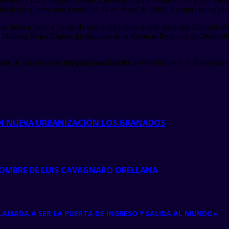
te recorrido parte desde el Paseo Cívico de Tacna hacia el Complejo Mon
o de la Alianza que ocurrió el 26 de mayo de 1880. La ruta abarca vías
ra se llevó a cabo a través de una conferencia donde participó Gonzalo
 Naliana Rojas Claros, facilitadora de la Agencia Regional de Desarroll
arte de un proyecto integral para identificar espacios para el desarrollo
 EN NUEVA URBANIZACIÓN LOS GRANADOS
NOMBRE DE LUIS CAVAGNARO ORELLANA
LAMADA A SER LA PUERTA DE INGRESO Y SALIDA AL MUNDO»