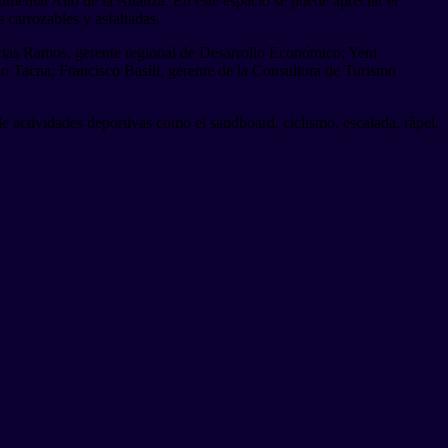
umental Alto de la Alianza. En este espacio se puede apreciar el
 carrozables y asfaltadas.
 Arias Ramos, gerente regional de Desarrollo Económico; Yeni
o Tacna; Francisco Basili, gerente de la Consultora de Turismo
 de actividades deportivas como el sandboard, ciclismo, escalada, rápel,