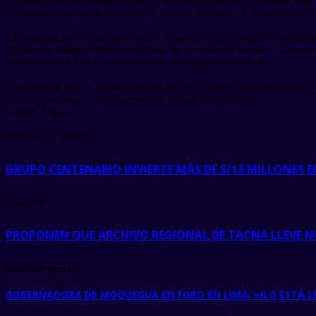
La última ruta aprobada se ubica en el distrito Alto de la Alianza; es
monumento que rinde homenaje a los combatientes de la batalla del Alt
La presentación de las rutas para el desarrollo de ciclismo de aventu
Villanueva Burga, directora regional de Comercio Exterior y Turismo;
Aventura Perú 8 Mil y representantes de empresas privadas.
Cabe indicar que la autorización de las nueve rutas para ciclismo, es p
buceo y parapente y así promover el turismo de aventura.
Fuente: Andina
Publicación anterior
GRUPO CENTENARIO INVIERTE MÁS DE S/13 MILLONES
next post
PROPONEN QUE ARCHIVO REGIONAL DE TACNA LLEVE 
Related posts
GOBERNADORA DE MOQUEGUA EN FORO EN LIMA: «ILO ESTÁ L