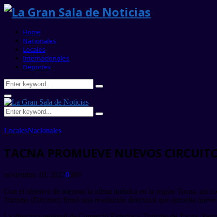
Home
Nacionales
Locales
Internacionales
Deportes
Search
Search
for:
Primary
Menu
Search
Search
for:
Locales
Nacionales
TACNA PROMUEVE NUEVOS CIRCUITO
noviembre 10, 2022
0
389
Con el objetivo de mejorar la oferta turística en la región Tacna, así
Turismo (Dircetur) firmó una resolución directoral que aprueba nueve r
La directora regional de Comercio Exterior y Turismo de Tacna, Yeny V