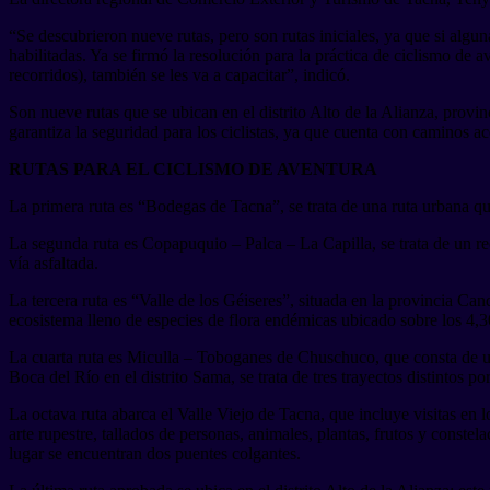
“Se descubrieron nueve rutas, pero son rutas iniciales, ya que si alg
habilitadas. Ya se firmó la resolución para la práctica de ciclismo de av
recorridos), también se les va a capacitar”, indicó.
Son nueve rutas que se ubican en el distrito Alto de la Alianza, provi
garantiza la seguridad para los ciclistas, ya que cuenta con caminos a
RUTAS PARA EL CICLISMO DE AVENTURA
La primera ruta es “Bodegas de Tacna”, se trata de una ruta urbana que
La segunda ruta es Copapuquio – Palca – La Capilla, se trata de un re
vía asfaltada.
La tercera ruta es “Valle de los Géiseres”, situada en la provincia Ca
ecosistema lleno de especies de flora endémicas ubicado sobre los 4,3
La cuarta ruta es Miculla – Toboganes de Chuschuco, que consta de un
Boca del Río en el distrito Sama, se trata de tres trayectos distintos 
La octava ruta abarca el Valle Viejo de Tacna, que incluye visitas en 
arte rupestre, tallados de personas, animales, plantas, frutos y conste
lugar se encuentran dos puentes colgantes.