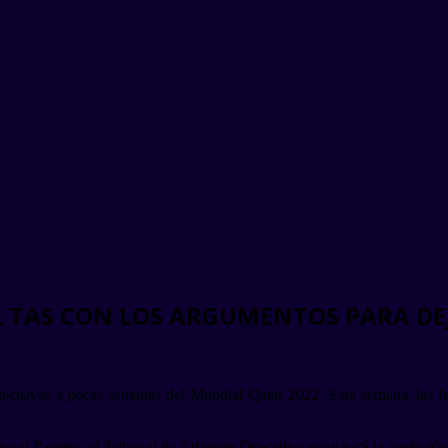
AL TAS CON LOS ARGUMENTOS PARA D
decisivas a pocas semanas del Mundial Qatar 2022. Esta semana, las fed
ional Reuters, el Tribunal de Arbitraje Deportivo escuchará la apelaci