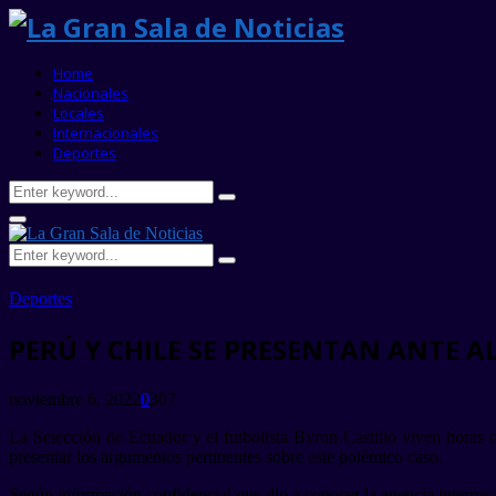
Home
Nacionales
Locales
Internacionales
Deportes
Search
Search
for:
Primary
Menu
Search
Search
for:
Deportes
PERÚ Y CHILE SE PRESENTAN ANTE 
noviembre 6, 2022
0
307
La Selección de Ecuador y el futbolista Byron Castillo viven horas 
presentar los argumentos pertinentes sobre este polémico caso.
Según información confidencial que dio a conocer la agencia internac