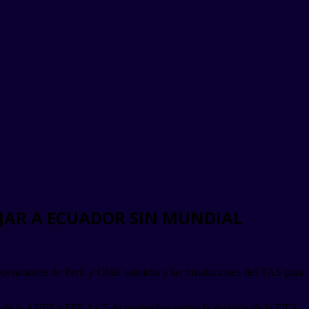
EJAR A ECUADOR SIN MUNDIAL
eraciones de Perú y Chile asistirán a las instalaciones del TAS para
ón de la ANFP y FPF 4 y 5 de noviembre contra la decisión de la FIFA