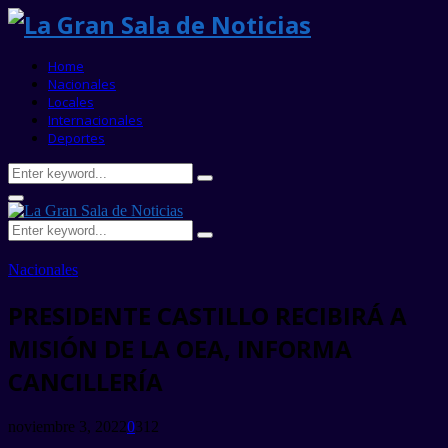
Home
Nacionales
Locales
Internacionales
Deportes
Search
Search
for:
Primary
Menu
Search
Search
for:
Nacionales
PRESIDENTE CASTILLO RECIBIRÁ A
MISIÓN DE LA OEA, INFORMA
CANCILLERÍA
noviembre 3, 2022
0
312