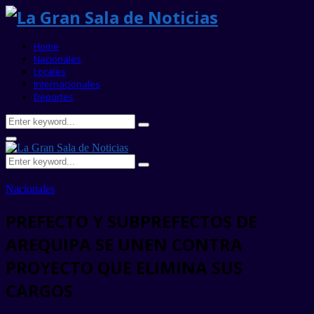
Home
Nacionales
Locales
Internacionales
Deportes
Search
Search
for:
Primary
Menu
Search
Search
for:
Nacionales
PREFECTO Y SUBPREFECTOS DE
AREQUIPA SE UNEN CONTRA
PROYECTO QUE ELIMINA SUS
CARGOS