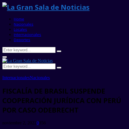
Home
Nacionales
Locales
Internacionales
Deportes
Search
Search
for:
Primary
Menu
Search
Search
for:
Internacionales
Nacionales
FISCALÍA DE BRASIL SUSPENDE
COOPERACIÓN JURÍDICA CON PERÚ
POR CASO ODEBRECHT
noviembre 2, 2022
0
356